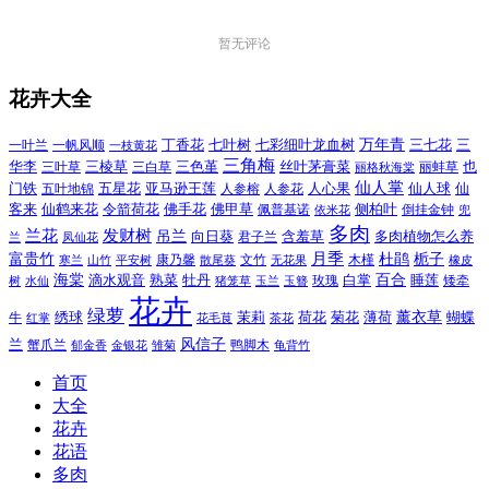
暂无评论
花卉大全
万年青
一叶兰
一帆风顺
丁香花
七叶树
七彩细叶龙血树
三七花
三
一枝黄花
三角梅
三色堇
华李
三棱草
三白草
丝叶茅膏菜
也
三叶草
丽格秋海棠
丽蚌草
仙人掌
仙人球
门铁
五叶地锦
五星花
亚马逊王莲
人参榕
人参花
人心果
仙
令箭荷花
客来
仙鹤来花
佛手花
佛甲草
佩普基诺
侧柏叶
依米花
倒挂金钟
兜
多肉
兰花
发财树
吊兰
向日葵
君子兰
含羞草
多肉植物怎么养
凤仙花
兰
富贵竹
月季
杜鹃
栀子
寒兰
山竹
平安树
康乃馨
文竹
无花果
木槿
橡皮
散尾葵
百合
海棠
滴水观音
熟菜
牡丹
玫瑰
白掌
睡莲
树
水仙
玉兰
矮牵
猪笼草
玉簪
花卉
绿萝
茉莉
薄荷
薰衣草
绣球
荷花
菊花
蝴蝶
牛
花毛茛
茶花
红掌
风信子
兰
蟹爪兰
鸭脚木
郁金香
金银花
雏菊
龟背竹
首页
大全
花卉
花语
多肉