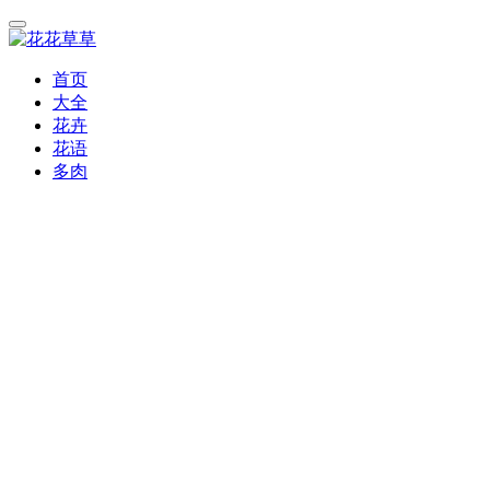
首页
大全
花卉
花语
多肉