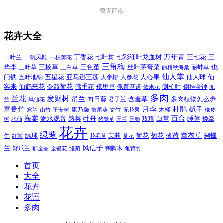
暂无评论
花卉大全
万年青
一叶兰
一帆风顺
丁香花
七叶树
七彩细叶龙血树
三七花
三
一枝黄花
三角梅
三色堇
华李
三棱草
三白草
丝叶茅膏菜
也
三叶草
丽格秋海棠
丽蚌草
仙人掌
仙人球
门铁
五叶地锦
五星花
亚马逊王莲
人参榕
人参花
人心果
仙
令箭荷花
客来
仙鹤来花
佛手花
佛甲草
佩普基诺
侧柏叶
依米花
倒挂金钟
兜
多肉
兰花
发财树
吊兰
向日葵
君子兰
含羞草
多肉植物怎么养
凤仙花
兰
富贵竹
月季
杜鹃
栀子
寒兰
山竹
平安树
康乃馨
文竹
无花果
木槿
橡皮
散尾葵
百合
海棠
滴水观音
熟菜
牡丹
玫瑰
白掌
睡莲
树
水仙
玉兰
矮牵
猪笼草
玉簪
花卉
绿萝
茉莉
薄荷
薰衣草
绣球
荷花
菊花
蝴蝶
牛
花毛茛
茶花
红掌
风信子
兰
蟹爪兰
鸭脚木
郁金香
金银花
雏菊
龟背竹
首页
大全
花卉
花语
多肉