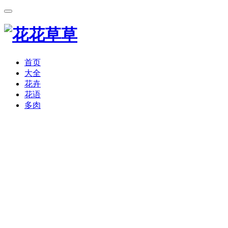
首页
大全
花卉
花语
多肉