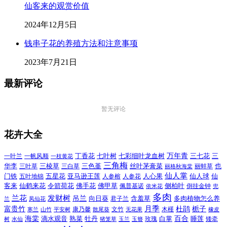
仙客来的观赏价值
2024年12月5日
钱串子花的养殖方法和注意事项
2023年7月21日
最新评论
暂无评论
花卉大全
万年青
一叶兰
一帆风顺
丁香花
七叶树
七彩细叶龙血树
三七花
三
一枝黄花
三角梅
三色堇
华李
三棱草
三白草
丝叶茅膏菜
也
三叶草
丽格秋海棠
丽蚌草
仙人掌
仙人球
门铁
五叶地锦
五星花
亚马逊王莲
人参榕
人参花
人心果
仙
令箭荷花
客来
仙鹤来花
佛手花
佛甲草
佩普基诺
侧柏叶
依米花
倒挂金钟
兜
多肉
兰花
发财树
吊兰
向日葵
君子兰
含羞草
多肉植物怎么养
凤仙花
兰
富贵竹
月季
杜鹃
栀子
寒兰
山竹
平安树
康乃馨
文竹
无花果
木槿
橡皮
散尾葵
百合
海棠
滴水观音
熟菜
牡丹
玫瑰
白掌
睡莲
树
水仙
玉兰
矮牵
猪笼草
玉簪