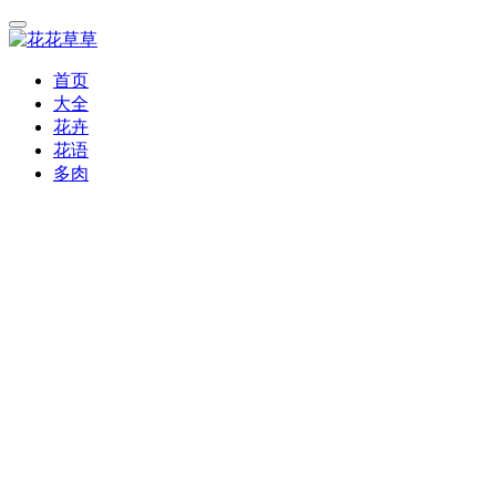
首页
大全
花卉
花语
多肉