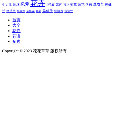
花卉
绿萝
茉莉
薄荷
薰衣草
绣球
荷花
菊花
蝴蝶
牛
花毛茛
茶花
红掌
风信子
兰
蟹爪兰
鸭脚木
郁金香
金银花
雏菊
龟背竹
首页
大全
花卉
花语
多肉
Copyright © 2023 花花草草 版权所有