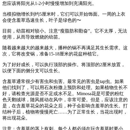
您应该将阳光从1-2小时慢慢增加到充满阳光。
当模拟物增长到约5厘米时，它们可以开始饰面。一周的上衣
会使含羞草迅速生长，叶子是绿色的〜
目前，幼苗相对较小。注意“瘦脂肪和勤奋”。它不太厚，无法
使用，从而导致燃烧的幼苗。
随着越来越大的越来越大，播种的锅不再满足其生长需求。这
次，它将改变锅，准备15-18厘米的花盆种植它。
为了好好成长，可以执行顶部的操作。将顶部的2厘米放置，
以便下面的侧分支可以生长。
含羞草通常很少有害虫和虫害。最常见的害虫是tap虫。如果
他们找到了，可以用石灰粉撒上预防和处理。如果植物生长不
好，请检查光源是否不足或水不足。Mimosa花是可爱的粉红
色天鹅绒球，随风摇动在风中，非常可爱。但是，应该注意的
是，在含羞草花朵的花朵之后，种子会影响含羞草的生长。打
结种子后，植物将慢慢死亡……为了正常生长，当花出现时，
将出现花朵。
注意：含羞草的茎上有刺。每个人都必须在玩含羞草时要小