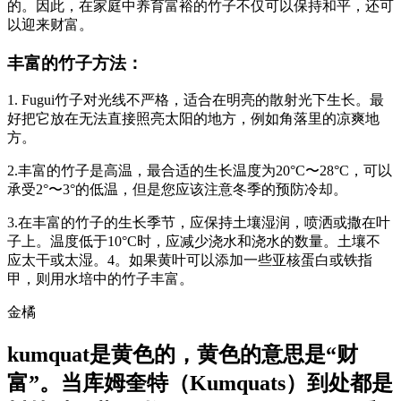
的。因此，在家庭中养育富裕的竹子不仅可以保持和平，还可
以迎来财富。
丰富的竹子方法：
1. Fugui竹子对光线不严格，适合在明亮的散射光下生长。最
好把它放在无法直接照亮太阳的地方，例如角落里的凉爽地
方。
2.丰富的竹子是高温，最合适的生长温度为20°C〜28°C，可以
承受2°〜3°的低温，但是您应该注意冬季的预防冷却。
3.在丰富的竹子的生长季节，应保持土壤湿润，喷洒或撒在叶
子上。温度低于10°C时，应减少浇水和浇水的数量。土壤不
应太干或太湿。4。如果黄叶可以添加一些亚核蛋白或铁指
甲，则用水培中的竹子丰富。
金橘
kumquat是黄色的，黄色的意思是“财
富”。当库姆奎特（Kumquats）到处都是