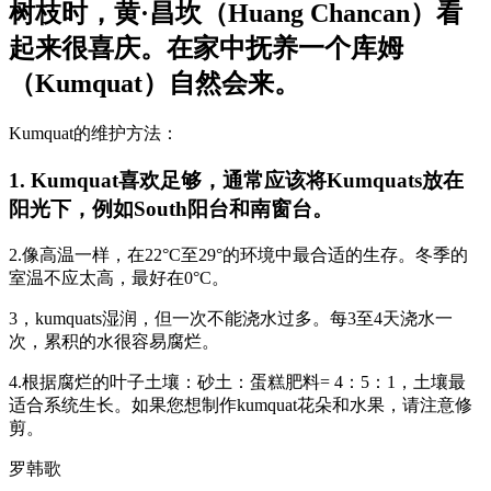
树枝时，黄·昌坎（Huang Chancan）看
起来很喜庆。在家中抚养一个库姆
（Kumquat）自然会来。
Kumquat的维护方法：
1. Kumquat喜欢足够，通常应该将Kumquats放在
阳光下，例如South阳台和南窗台。
2.像高温一样，在22°C至29°的环境中最合适的生存。冬季的
室温不应太高，最好在0°C。
3，kumquats湿润，但一次不能浇水过多。每3至4天浇水一
次，累积的水很容易腐烂。
4.根据腐烂的叶子土壤：砂土：蛋糕肥料= 4：5：1，土壤最
适合系统生长。如果您想制作kumquat花朵和水果，请注意修
剪。
罗韩歌