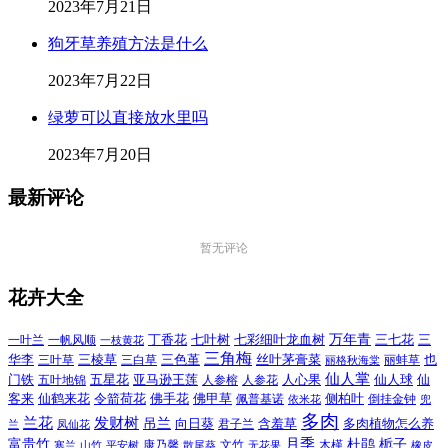
2023年7月21日
狗牙草养殖方法是什么
2023年7月22日
绿萝可以直接放水里吗
2023年7月20日
最新评论
暂无评论
花卉大全
万年青
一叶兰
一帆风顺
丁香花
七叶树
七彩细叶龙血树
三七花
三
一枝黄花
三角梅
三色堇
华李
三棱草
三白草
丝叶茅膏菜
也
三叶草
丽格秋海棠
丽蚌草
仙人掌
仙人球
门铁
五叶地锦
五星花
亚马逊王莲
人参榕
人参花
人心果
仙
令箭荷花
客来
仙鹤来花
佛手花
佛甲草
佩普基诺
侧柏叶
依米花
倒挂金钟
兜
多肉
兰花
发财树
吊兰
向日葵
君子兰
含羞草
多肉植物怎么养
凤仙花
兰
富贵竹
月季
杜鹃
栀子
寒兰
山竹
平安树
康乃馨
文竹
无花果
木槿
橡皮
散尾葵