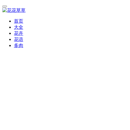
首页
大全
花卉
花语
多肉