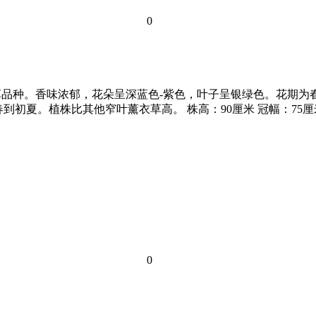
0
草品种。香味浓郁，花朵呈深蓝色-紫色，叶子呈银绿色。花期为春末
到初夏。植株比其他窄叶薰衣草高。 株高：90厘米 冠幅：75厘
0