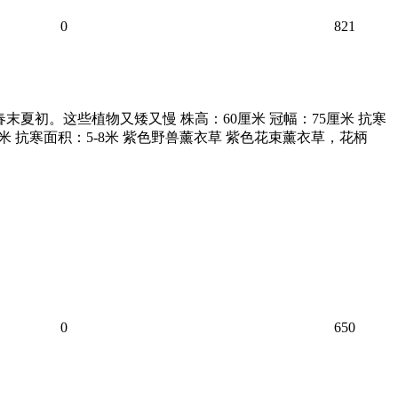
0
821
夏初。这些植物又矮又慢 株高：60厘米 冠幅：75厘米 抗寒
米 抗寒面积：5-8米 紫色野兽薰衣草 紫色花束薰衣草，花柄
0
650