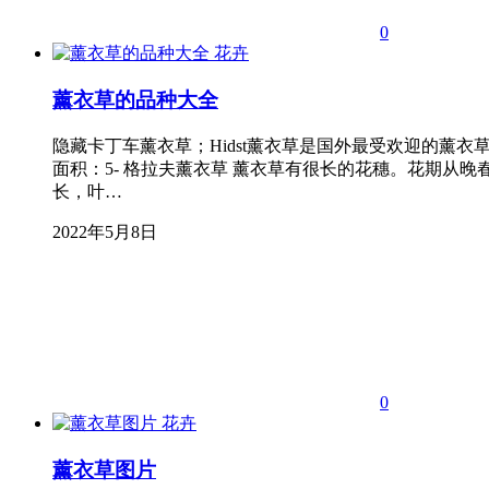
0
花卉
薰衣草的品种大全
隐藏卡丁车薰衣草；Hidst薰衣草是国外最受欢迎的薰衣
面积：5- 格拉夫薰衣草 薰衣草有很长的花穗。花期从晚春
长，叶…
2022年5月8日
0
花卉
薰衣草图片