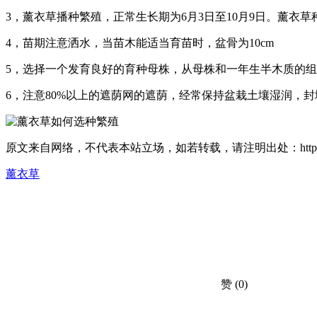
3，薰衣草播种繁殖，正常生长期为6月3日至10月9日。薰衣草种子
4，苗期注意洒水，当苗木能适当育苗时，盆骨为10cm
5，选择一个发育良好的育种母株，从母株和一年生半木质的组织
6，注意80%以上的遮荫网的遮荫，经常保持盆栽土壤湿润，封堵
原文来自网络，不代表本站立场，如若转载，请注明出处：https://huahuacc.
薰衣草
赞
(0)