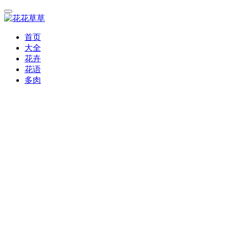
首页
大全
花卉
花语
多肉