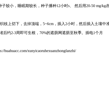
较小，睡眠期较长，种子播种12小时s、 然后用20-50 mg/kg
枝上切下，去掉顶端，5~6cm，插入2小时，然后插入土壤中准
后约2-3周即可生根，70%的遮荫网遮荫至秋季。插电1个月
com/xunyicaoruhexuanzhongfanzhi/