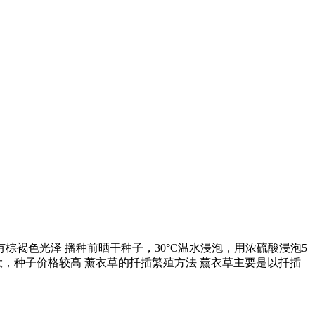
褐色光泽 播种前晒干种子，30°C温水浸泡，用浓硫酸浸泡5
较大，种子价格较高 薰衣草的扦插繁殖方法 薰衣草主要是以扦插