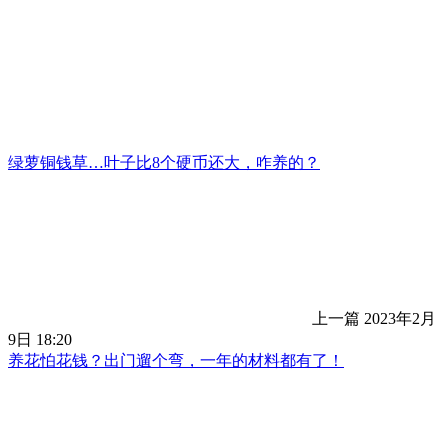
绿萝铜钱草…叶子比8个硬币还大，咋养的？
上一篇
2023年2月
9日 18:20
养花怕花钱？出门遛个弯，一年的材料都有了！