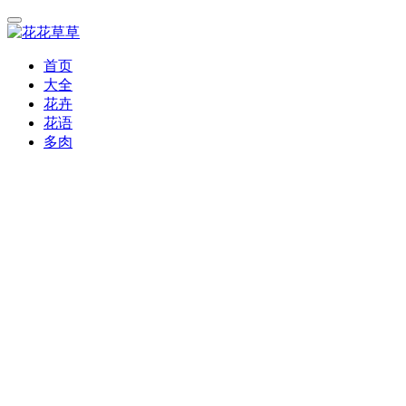
首页
大全
花卉
花语
多肉