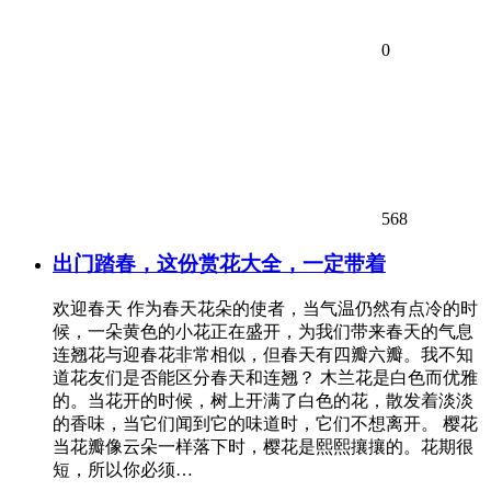
0
568
出门踏春，这份赏花大全，一定带着
欢迎春天 作为春天花朵的使者，当气温仍然有点冷的时
候，一朵黄色的小花正在盛开，为我们带来春天的气息
连翘花与迎春花非常相似，但春天有四瓣六瓣。我不知
道花友们是否能区分春天和连翘？ 木兰花是白色而优雅
的。当花开的时候，树上开满了白色的花，散发着淡淡
的香味，当它们闻到它的味道时，它们不想离开。 樱花
当花瓣像云朵一样落下时，樱花是熙熙攘攘的。花期很
短，所以你必须…