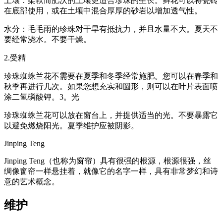
土壤：柔软而肥沃的土壤更适合珍珠的生长。鲜花可以将瓷砖
在底部使用，或在土壤中混合厚厚的砂岩以增加透气性。
水分：毛毛雨的珍珠对干旱有抵抗力，并且水量不大。夏天不
要经常浇水。不要干燥。
2.受精
珍珠蜘蛛兰花不需要在夏季和冬季经常施肥。您可以在春季和
秋季再进行几次。如果您想充实和圆形，则可以在叶片表面喷
涂二氢磷酸钾。3。光
珍珠蜘蛛兰花可以放在窗台上，并提供适当的光。不要暴露它
以避免燃烧阳光。夏季维护应被阴影。
Jinping Teng
Jinping Teng（也称为窗帘）具有很强的根源，根源很强，丝
绸像窗帘一样悬挂着，就像它的名字一样，具有非常梦幻和诗
意的艺术概念。
维护