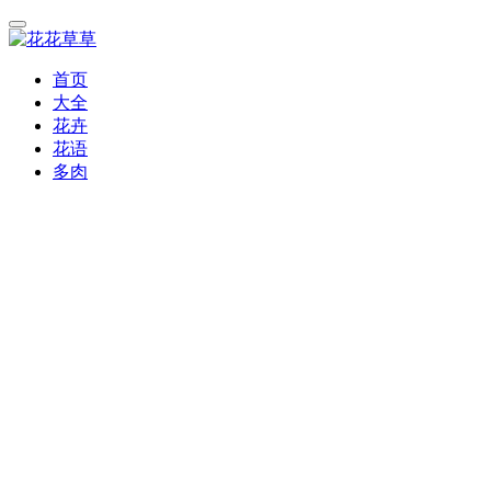
首页
大全
花卉
花语
多肉