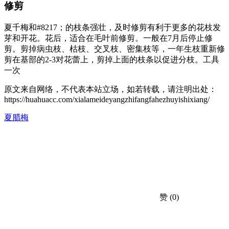
修剪
夏千梅和#8217；的枝条强壮，及时修剪有利于更多的花枝发
芽和开花。花后，适合在毛叶前修剪。一般在7月后停止修
剪。剪掉病虫枝、枯枝、交叉枝、密集枝等，一年生枝重新修
剪在基部的2-3对花蕾上，剪掉上面的枝条以促进分枝。工具
一次
原文来自网络，不代表本站立场，如若转载，请注明出处：
https://huahuacc.com/xialameideyangzhifangfahezhuyishixiang/
夏腊梅
赞
(0)