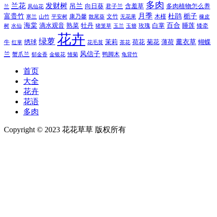
多肉
兰花
发财树
吊兰
向日葵
君子兰
含羞草
多肉植物怎么养
凤仙花
兰
富贵竹
月季
杜鹃
栀子
寒兰
山竹
平安树
康乃馨
文竹
无花果
木槿
橡皮
散尾葵
百合
海棠
滴水观音
熟菜
牡丹
玫瑰
白掌
睡莲
树
水仙
玉兰
矮牵
猪笼草
玉簪
花卉
绿萝
茉莉
薄荷
薰衣草
绣球
荷花
菊花
蝴蝶
牛
花毛茛
茶花
红掌
风信子
兰
蟹爪兰
鸭脚木
郁金香
金银花
雏菊
龟背竹
首页
大全
花卉
花语
多肉
Copyright © 2023 花花草草 版权所有