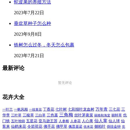
蛇皮果的养殖方法
2023年7月22日
垂盆草种子怎么种
2023年9月8日
铁树怎么过冬，冬天怎么包裹
2023年7月21日
最新评论
暂无评论
花卉大全
万年青
一叶兰
一帆风顺
丁香花
七叶树
七彩细叶龙血树
三七花
三
一枝黄花
三角梅
三色堇
华李
三棱草
三白草
丝叶茅膏菜
也
三叶草
丽格秋海棠
丽蚌草
仙人掌
仙人球
门铁
五叶地锦
五星花
亚马逊王莲
人参榕
人参花
人心果
仙
令箭荷花
客来
仙鹤来花
佛手花
佛甲草
佩普基诺
侧柏叶
依米花
倒挂金钟
兜