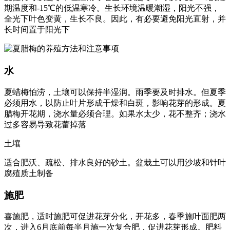
期温度和-15℃的低温寒冷。生长环境温暖潮湿，阳光不强，
全光下叶色变黄，生长不良。因此，有必要避免阳光直射，并
长时间置于阳光下
水
夏蜡梅怕涝，土壤可以保持半湿润。雨季要及时排水。但夏季
必须用水，以防止叶片形成干燥和白斑，影响花芽的形成。夏
腊梅开花期，浇水量必须合理。如果水太少，花不整齐；浇水
过多容易导致花蕾掉落
土壤
适合肥沃、疏松、排水良好的砂土。盆栽土可以用沙坡和针叶
腐殖质土制备
施肥
喜施肥，适时施肥可促进花芽分化，开花多，春季施叶面肥两
次，进入6月底前每半月施一次复合肥，促进花芽形成。肥料