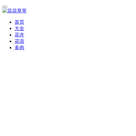
首页
大全
花卉
花语
多肉