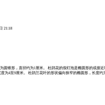
 21:18
为圆锥形，直径约为1厘米。 杜鹃花的假灯泡是椭圆形的或接近球
度为4至9厘米。 杜鹃兰花叶的形状偏向狭窄的椭圆形，长度约为1