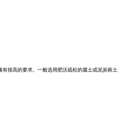
壤有很高的要求。一般选用肥沃疏松的腐土或泥炭藓土