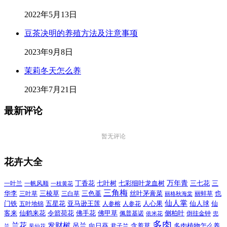
2022年5月13日
豆茶决明的养殖方法及注意事项
2023年9月8日
茉莉冬天怎么养
2023年7月21日
最新评论
暂无评论
花卉大全
万年青
一叶兰
一帆风顺
丁香花
七叶树
七彩细叶龙血树
三七花
三
一枝黄花
三角梅
三色堇
华李
三棱草
三白草
丝叶茅膏菜
也
三叶草
丽格秋海棠
丽蚌草
仙人掌
仙人球
门铁
五叶地锦
五星花
亚马逊王莲
人参榕
人参花
人心果
仙
令箭荷花
客来
仙鹤来花
佛手花
佛甲草
佩普基诺
侧柏叶
依米花
倒挂金钟
兜
多肉
兰花
发财树
吊兰
向日葵
君子兰
含羞草
多肉植物怎么养
凤仙花
兰