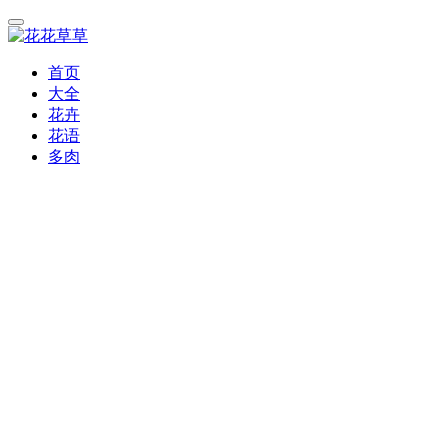
首页
大全
花卉
花语
多肉