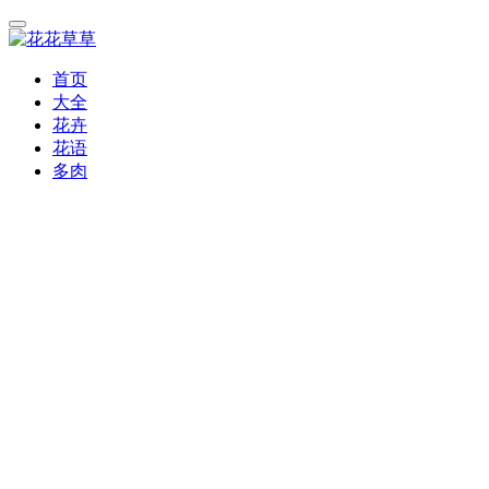
首页
大全
花卉
花语
多肉