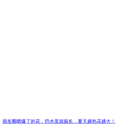
朋友圈晒爆了的花，扔水里就疯长，夏天越热花越大！