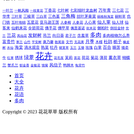
万年青
一叶兰
一帆风顺
丁香花
七叶树
七彩细叶龙血树
三七花
三
一枝黄花
三角梅
三色堇
华李
三棱草
三白草
丝叶茅膏菜
也
三叶草
丽格秋海棠
丽蚌草
仙人掌
仙人球
门铁
五叶地锦
五星花
亚马逊王莲
人参榕
人参花
人心果
仙
令箭荷花
客来
仙鹤来花
佛手花
佛甲草
佩普基诺
侧柏叶
依米花
倒挂金钟
兜
多肉
兰花
发财树
吊兰
向日葵
君子兰
含羞草
多肉植物怎么养
凤仙花
兰
富贵竹
月季
杜鹃
栀子
寒兰
山竹
平安树
康乃馨
文竹
无花果
木槿
橡皮
散尾葵
百合
海棠
滴水观音
熟菜
牡丹
玫瑰
白掌
睡莲
树
水仙
玉兰
矮牵
猪笼草
玉簪
花卉
绿萝
茉莉
薄荷
薰衣草
绣球
荷花
菊花
蝴蝶
牛
花毛茛
茶花
红掌
风信子
兰
蟹爪兰
鸭脚木
郁金香
金银花
雏菊
龟背竹
首页
大全
花卉
花语
多肉
Copyright © 2023 花花草草 版权所有