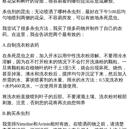
察花朵和树叶的背面，很容易看到哪些昆虫在造成麻烦。
杀虫剂的昆虫：无论喷洒了哪种杀虫剂，最好在下午5:00后均
匀地喷到两侧的花朵。不容易挥发，可以有效地杀死昆虫。
我尝试了很多杀虫方法，我买了很多药物并制作了自己的农
药。在这里，我会告诉您两个最有效的：
A.自制洗衣粉农药
在杀死昆虫之前，加入开水以用中性洗衣粉溶解。不要用冷水
溶解，因为在不打开粉末的情况下不会打开洗涤粉的颗粒。一
旦将颗粒粘在植物叶的叶子上3至5天，就会出现坏死。烧伤，
甚至掉落。沸水和洗衣粉后，搅拌均匀并沉淀下来，然后加入
所需的水。雾状喷雾剂的水量。用水的水方法：0.5克洗衣粉
+水约400克水。一次使用并直接使用。
将洗衣粉直接喷到叶子的后部。不要灌溉土壤。洗衣粉对根部
刺激。注意，否则您的花将再次由您饲养
B.购买杀虫剂
我觉得Nimoline和Avinin相对有效。在喷洒药物之前，请清楚