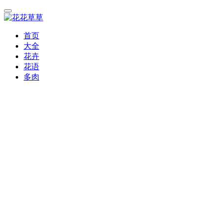
首页
大全
花卉
花语
多肉