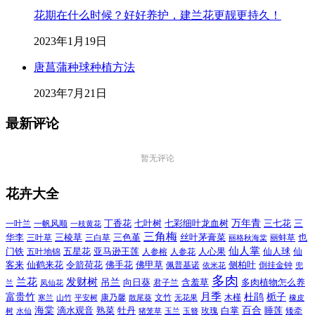
花期在什么时候？好好养护，建兰花更靓更持久！
2023年1月19日
唐菖蒲种球种植方法
2023年7月21日
最新评论
暂无评论
花卉大全
万年青
一叶兰
一帆风顺
丁香花
七叶树
七彩细叶龙血树
三七花
三
一枝黄花
三角梅
三色堇
华李
三棱草
三白草
丝叶茅膏菜
也
三叶草
丽格秋海棠
丽蚌草
仙人掌
仙人球
门铁
五叶地锦
五星花
亚马逊王莲
人参榕
人参花
人心果
仙
令箭荷花
客来
仙鹤来花
佛手花
佛甲草
佩普基诺
侧柏叶
依米花
倒挂金钟
兜
多肉
兰花
发财树
吊兰
向日葵
君子兰
含羞草
多肉植物怎么养
凤仙花
兰
富贵竹
月季
杜鹃
栀子
寒兰
山竹
平安树
康乃馨
文竹
无花果
木槿
橡皮
散尾葵
百合
海棠
滴水观音
熟菜
牡丹
玫瑰
白掌
睡莲
树
水仙
玉兰
矮牵
猪笼草
玉簪