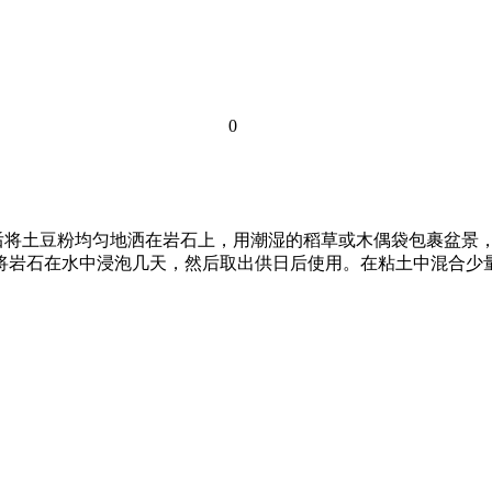
0
后将土豆粉均匀地洒在岩石上，用潮湿的稻草或木偶袋包裹盆景
先将岩石在水中浸泡几天，然后取出供日后使用。在粘土中混合