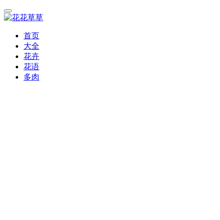
首页
大全
花卉
花语
多肉