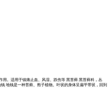
作用。适用于镇痛止血、风湿、跌伤等 黑苔藓 黑苔藓科，丛
地钱 地钱是一种苔藓、孢子植物。叶状的身体呈扁平带状，回到