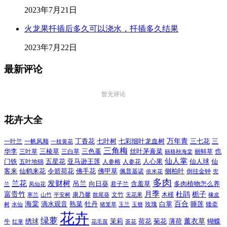
2023年7月21日
火龙果扦插后多久可以浇水，扦插多久结果
2023年7月22日
最新评论
暂无评论
花卉大全
万年青
一叶兰
一帆风顺
丁香花
七叶树
七彩细叶龙血树
三七花
三
一枝黄花
三角梅
三色堇
华李
三棱草
三白草
丝叶茅膏菜
也
三叶草
丽格秋海棠
丽蚌草
仙人掌
仙人球
门铁
五叶地锦
五星花
亚马逊王莲
人参榕
人参花
人心果
仙
令箭荷花
客来
仙鹤来花
佛手花
佛甲草
佩普基诺
侧柏叶
依米花
倒挂金钟
兜
多肉
兰花
发财树
吊兰
向日葵
君子兰
含羞草
多肉植物怎么养
凤仙花
兰
富贵竹
月季
杜鹃
栀子
寒兰
山竹
平安树
康乃馨
文竹
无花果
木槿
橡皮
散尾葵
百合
海棠
滴水观音
熟菜
牡丹
玫瑰
白掌
睡莲
树
水仙
玉兰
矮牵
猪笼草
玉簪
花卉
绿萝
茉莉
薄荷
薰衣草
绣球
荷花
菊花
蝴蝶
牛
花毛茛
茶花
红掌