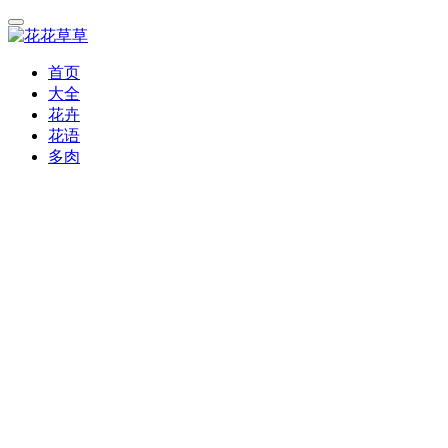
首页
大全
花卉
花语
多肉