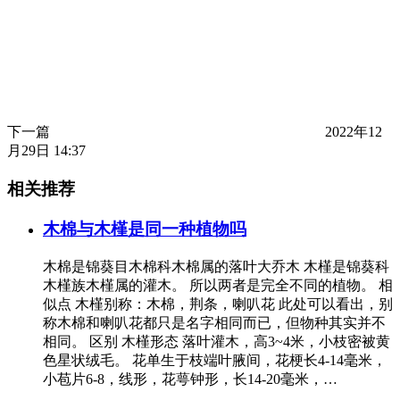
下一篇
2022年12
月29日 14:37
相关推荐
木棉与木槿是同一种植物吗
木棉是锦葵目木棉科木棉属的落叶大乔木 木槿是锦葵科
木槿族木槿属的灌木。 所以两者是完全不同的植物。 相
似点 木槿别称：木棉，荆条，喇叭花 此处可以看出，别
称木棉和喇叭花都只是名字相同而已，但物种其实并不
相同。 区别 木槿形态 落叶灌木，高3~4米，小枝密被黄
色星状绒毛。 花单生于枝端叶腋间，花梗长4-14毫米，
小苞片6-8，线形，花萼钟形，长14-20毫米，…