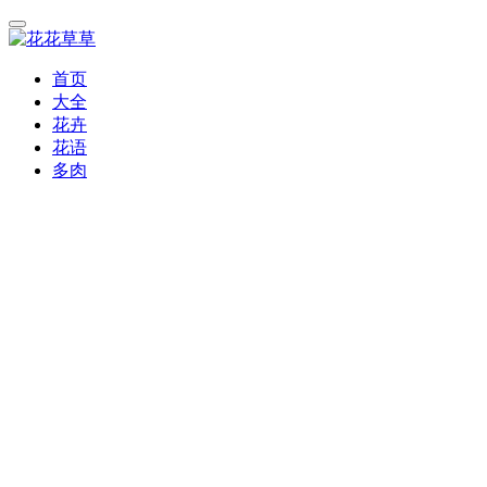
首页
大全
花卉
花语
多肉