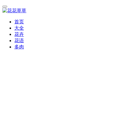
首页
大全
花卉
花语
多肉