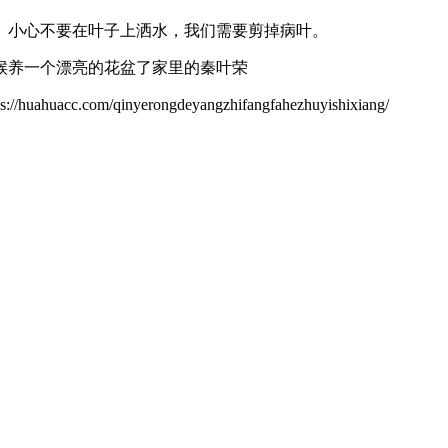
。小心不要在叶子上洒水，我们需要剪掉病叶。
候养一个漂亮的花盆了家里的秦叶荣
/qinyerongdeyangzhifangfahezhuyishixiang/