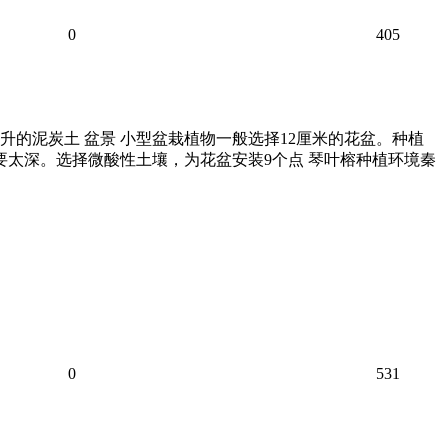
0
405
升的泥炭土 盆景 小型盆栽植物一般选择12厘米的花盆。种植
太深。选择微酸性土壤，为花盆安装9个点 琴叶榕种植环境秦
0
531