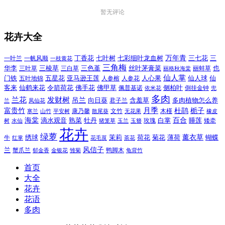
暂无评论
花卉大全
万年青
一叶兰
一帆风顺
丁香花
七叶树
七彩细叶龙血树
三七花
三
一枝黄花
三角梅
三色堇
华李
三棱草
三白草
丝叶茅膏菜
也
三叶草
丽格秋海棠
丽蚌草
仙人掌
仙人球
门铁
五叶地锦
五星花
亚马逊王莲
人参榕
人参花
人心果
仙
令箭荷花
客来
仙鹤来花
佛手花
佛甲草
佩普基诺
侧柏叶
依米花
倒挂金钟
兜
多肉
兰花
发财树
吊兰
向日葵
君子兰
含羞草
多肉植物怎么养
凤仙花
兰
富贵竹
月季
杜鹃
栀子
寒兰
山竹
平安树
康乃馨
文竹
无花果
木槿
橡皮
散尾葵
百合
海棠
滴水观音
熟菜
牡丹
玫瑰
白掌
睡莲
树
水仙
玉兰
矮牵
猪笼草
玉簪
花卉
绿萝
茉莉
薄荷
薰衣草
绣球
荷花
菊花
蝴蝶
牛
花毛茛
茶花
红掌
风信子
兰
蟹爪兰
鸭脚木
郁金香
金银花
雏菊
龟背竹
首页
大全
花卉
花语
多肉