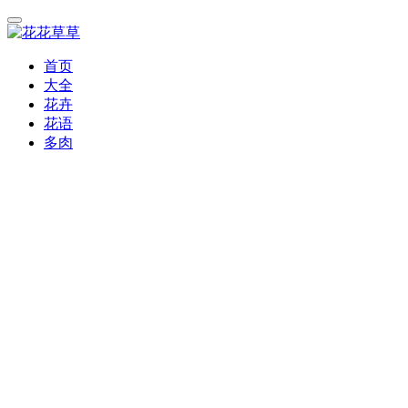
首页
大全
花卉
花语
多肉