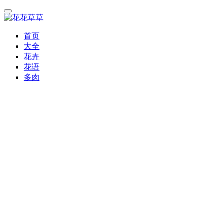
首页
大全
花卉
花语
多肉