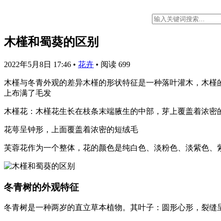
木槿和蜀葵的区别
2022年5月8日 17:46
•
花卉
•
阅读 699
木槿与冬青外观的差异木槿的形状特征是一种落叶灌木，木槿
上布满了毛发
木槿花：木槿花生长在枝条末端腋生的中部，芽上覆盖着浓密
花萼呈钟形，上面覆盖着浓密的短绒毛
芙蓉花作为一个整体，花的颜色是纯白色、淡粉色、淡紫色、
冬青树的外观特征
冬青树是一种两岁的直立草本植物。其叶子：圆形心形，裂缝