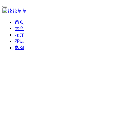
首页
大全
花卉
花语
多肉