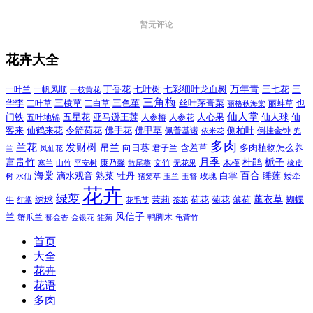
暂无评论
花卉大全
万年青
一叶兰
一帆风顺
丁香花
七叶树
七彩细叶龙血树
三七花
三
一枝黄花
三角梅
三色堇
华李
三棱草
三白草
丝叶茅膏菜
也
三叶草
丽格秋海棠
丽蚌草
仙人掌
仙人球
门铁
五叶地锦
五星花
亚马逊王莲
人参榕
人参花
人心果
仙
令箭荷花
客来
仙鹤来花
佛手花
佛甲草
佩普基诺
侧柏叶
依米花
倒挂金钟
兜
多肉
兰花
发财树
吊兰
向日葵
君子兰
含羞草
多肉植物怎么养
凤仙花
兰
富贵竹
月季
杜鹃
栀子
寒兰
山竹
平安树
康乃馨
文竹
无花果
木槿
橡皮
散尾葵
百合
海棠
滴水观音
熟菜
牡丹
玫瑰
白掌
睡莲
树
水仙
玉兰
矮牵
猪笼草
玉簪
花卉
绿萝
茉莉
薄荷
薰衣草
绣球
荷花
菊花
蝴蝶
牛
花毛茛
茶花
红掌
风信子
兰
蟹爪兰
鸭脚木
郁金香
金银花
雏菊
龟背竹
首页
大全
花卉
花语
多肉