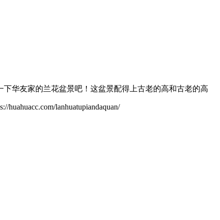
一下华友家的兰花盆景吧！这盆景配得上古老的高和古老的高
.com/lanhuatupiandaquan/