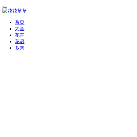
首页
大全
花卉
花语
多肉