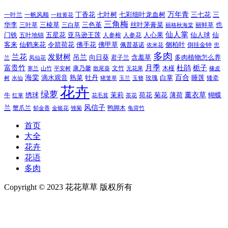
万年青
一叶兰
一帆风顺
丁香花
七叶树
七彩细叶龙血树
三七花
三
一枝黄花
三角梅
三色堇
华李
三棱草
三白草
丝叶茅膏菜
也
三叶草
丽格秋海棠
丽蚌草
仙人掌
仙人球
门铁
五叶地锦
五星花
亚马逊王莲
人参榕
人参花
人心果
仙
令箭荷花
客来
仙鹤来花
佛手花
佛甲草
佩普基诺
侧柏叶
依米花
倒挂金钟
兜
多肉
兰花
发财树
吊兰
向日葵
君子兰
含羞草
多肉植物怎么养
凤仙花
兰
富贵竹
月季
杜鹃
栀子
寒兰
山竹
平安树
康乃馨
文竹
无花果
木槿
橡皮
散尾葵
百合
海棠
滴水观音
熟菜
牡丹
玫瑰
白掌
睡莲
树
水仙
玉兰
矮牵
猪笼草
玉簪
花卉
绿萝
茉莉
薄荷
薰衣草
绣球
荷花
菊花
蝴蝶
牛
花毛茛
茶花
红掌
风信子
兰
蟹爪兰
鸭脚木
郁金香
金银花
雏菊
龟背竹
首页
大全
花卉
花语
多肉
Copyright © 2023 花花草草 版权所有