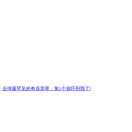
全球最罕见的奇花异草，第1个就吓到我了!