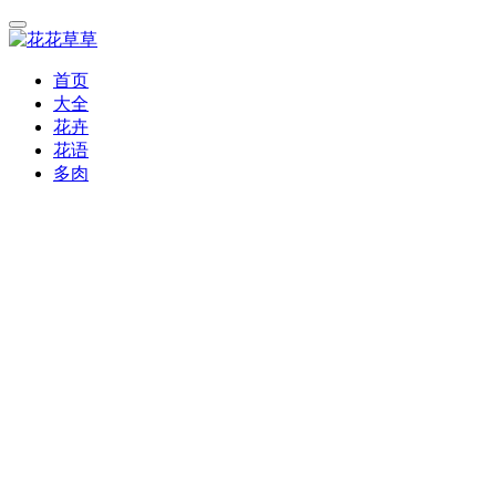
首页
大全
花卉
花语
多肉