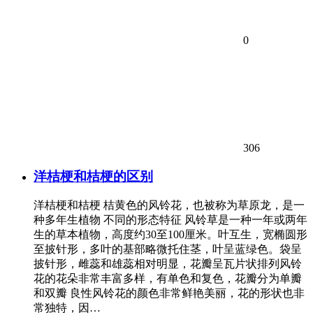
0
306
洋桔梗和桔梗的区别
洋桔梗和桔梗 桔黄色的风铃花，也被称为草原龙，是一
种多年生植物 不同的形态特征 风铃草是一种一年或两年
生的草本植物，高度约30至100厘米。叶互生，宽椭圆形
至披针形，多叶的基部略微托住茎，叶呈蓝绿色。袋呈
披针形，雌蕊和雄蕊相对明显，花瓣呈瓦片状排列风铃
花的花朵非常丰富多样，有单色和复色，花瓣分为单瓣
和双瓣 良性风铃花的颜色非常鲜艳美丽，花的形状也非
常独特，因…