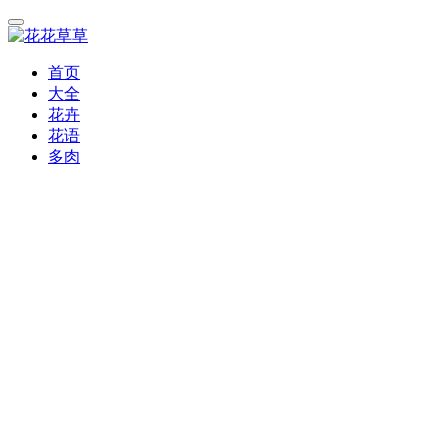
首页
大全
花卉
花语
多肉