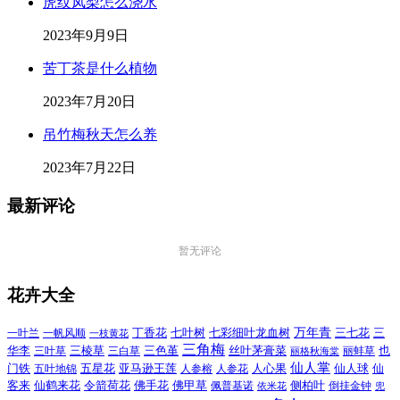
虎纹凤梨怎么浇水
2023年9月9日
苦丁茶是什么植物
2023年7月20日
吊竹梅秋天怎么养
2023年7月22日
最新评论
暂无评论
花卉大全
万年青
一叶兰
一帆风顺
丁香花
七叶树
七彩细叶龙血树
三七花
三
一枝黄花
三角梅
三色堇
华李
三棱草
三白草
丝叶茅膏菜
也
三叶草
丽格秋海棠
丽蚌草
仙人掌
仙人球
门铁
五叶地锦
五星花
亚马逊王莲
人参榕
人参花
人心果
仙
令箭荷花
客来
仙鹤来花
佛手花
佛甲草
佩普基诺
侧柏叶
依米花
倒挂金钟
兜