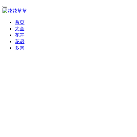
首页
大全
花卉
花语
多肉