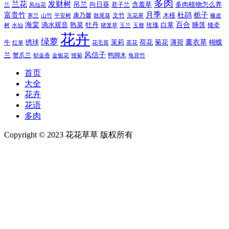
多肉
兰花
发财树
吊兰
向日葵
君子兰
含羞草
多肉植物怎么养
凤仙花
兰
富贵竹
月季
杜鹃
栀子
寒兰
山竹
平安树
康乃馨
文竹
无花果
木槿
橡皮
散尾葵
百合
海棠
滴水观音
熟菜
牡丹
玫瑰
白掌
睡莲
树
水仙
玉兰
矮牵
猪笼草
玉簪
花卉
绿萝
茉莉
薄荷
薰衣草
绣球
荷花
菊花
蝴蝶
牛
花毛茛
茶花
红掌
风信子
兰
蟹爪兰
鸭脚木
郁金香
金银花
雏菊
龟背竹
首页
大全
花卉
花语
多肉
Copyright © 2023 花花草草 版权所有