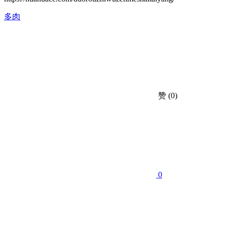
多肉
赞
(0)
0