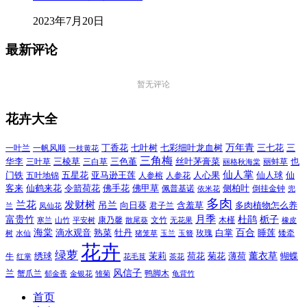
2023年7月20日
最新评论
暂无评论
花卉大全
万年青
一叶兰
一帆风顺
丁香花
七叶树
七彩细叶龙血树
三七花
三
一枝黄花
三角梅
三色堇
华李
三棱草
三白草
丝叶茅膏菜
也
三叶草
丽格秋海棠
丽蚌草
仙人掌
仙人球
门铁
五叶地锦
五星花
亚马逊王莲
人参榕
人参花
人心果
仙
令箭荷花
客来
仙鹤来花
佛手花
佛甲草
佩普基诺
侧柏叶
依米花
倒挂金钟
兜
多肉
兰花
发财树
吊兰
向日葵
君子兰
含羞草
多肉植物怎么养
凤仙花
兰
富贵竹
月季
杜鹃
栀子
寒兰
山竹
平安树
康乃馨
文竹
无花果
木槿
橡皮
散尾葵
百合
海棠
滴水观音
熟菜
牡丹
玫瑰
白掌
睡莲
树
水仙
玉兰
矮牵
猪笼草
玉簪
花卉
绿萝
茉莉
薄荷
薰衣草
绣球
荷花
菊花
蝴蝶
牛
花毛茛
茶花
红掌
风信子
兰
蟹爪兰
鸭脚木
郁金香
金银花
雏菊
龟背竹
首页