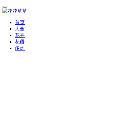
首页
大全
花卉
花语
多肉