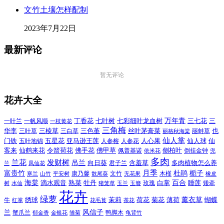
文竹土壤怎样配制
2023年7月22日
最新评论
暂无评论
花卉大全
万年青
一叶兰
一帆风顺
丁香花
七叶树
七彩细叶龙血树
三七花
三
一枝黄花
三角梅
三色堇
华李
三棱草
三白草
丝叶茅膏菜
也
三叶草
丽格秋海棠
丽蚌草
仙人掌
仙人球
门铁
五叶地锦
五星花
亚马逊王莲
人参榕
人参花
人心果
仙
令箭荷花
客来
仙鹤来花
佛手花
佛甲草
佩普基诺
侧柏叶
依米花
倒挂金钟
兜
多肉
兰花
发财树
吊兰
向日葵
君子兰
含羞草
多肉植物怎么养
凤仙花
兰
富贵竹
月季
杜鹃
栀子
寒兰
山竹
平安树
康乃馨
文竹
无花果
木槿
橡皮
散尾葵
百合
海棠
滴水观音
熟菜
牡丹
玫瑰
白掌
睡莲
树
水仙
玉兰
矮牵
猪笼草
玉簪
花卉
绿萝
茉莉
薄荷
薰衣草
绣球
荷花
菊花
蝴蝶
牛
花毛茛
茶花
红掌
风信子
兰
蟹爪兰
鸭脚木
郁金香
金银花
雏菊
龟背竹