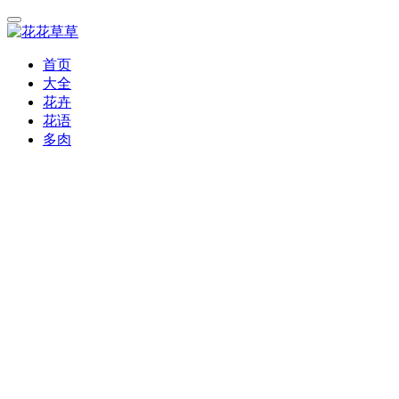
首页
大全
花卉
花语
多肉