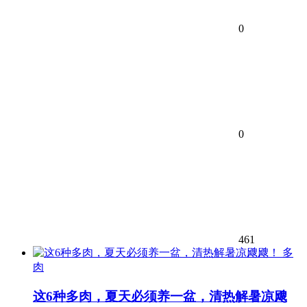
0
0
461
多
肉
这6种多肉，夏天必须养一盆，清热解暑凉飕