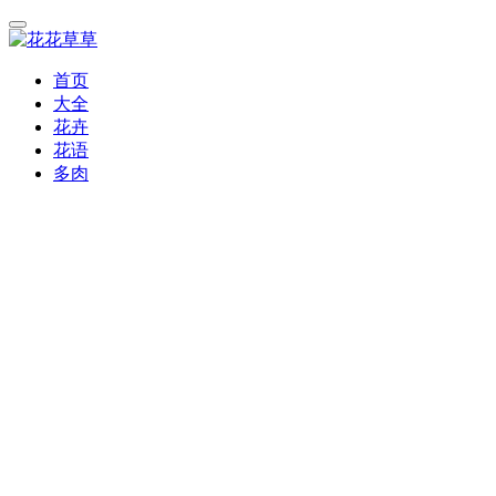
首页
大全
花卉
花语
多肉