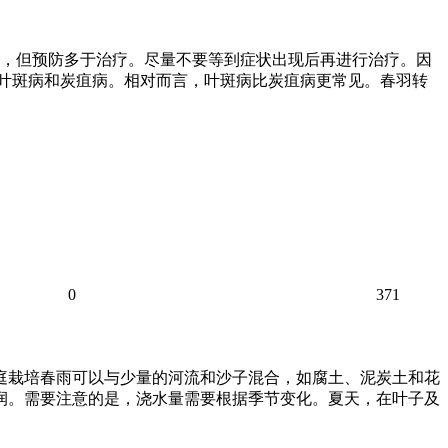
，但预防多于治疗。尽量不要等到症状出现后再进行治疗。因
括叶斑病和炭疽病。相对而言，叶斑病比炭疽病更常见。春羽转
0
371
家庭栽培春雨可以与少量的河流和沙子混合，如腐土、泥炭土和花
湿润。需要注意的是，浇水量需要根据季节变化。夏天，在叶子及