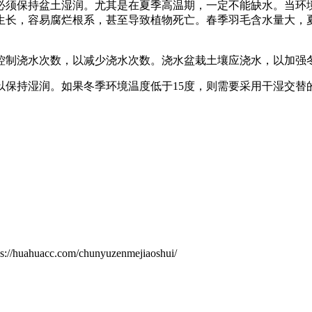
必须保持盆土湿润。尤其是在夏季高温期，一定不能缺水。当环境
生长，容易腐烂根系，甚至导致植物死亡。春季羽毛含水量大，
控制浇水次数，以减少浇水次数。浇水盆栽土壤应浇水，以加强
以保持湿润。如果冬季环境温度低于15度，则需要采用干湿交替
.com/chunyuzenmejiaoshui/