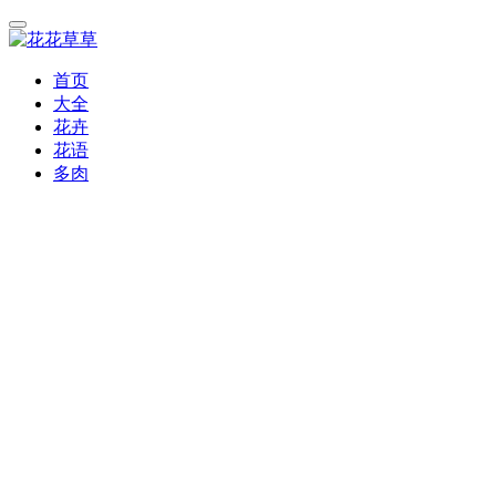
首页
大全
花卉
花语
多肉