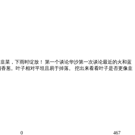
和韭菜，下雨时绽放！ 第一个谈论华沙第一次谈论最近的火和蓝
细香葱。叶子相对平坦且易于掉落。 挖出来看看叶子是否更像韭
0
467