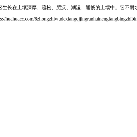
它生长在土壤深厚、疏松、肥沃、潮湿、通畅的土壤中。它不耐
6zhongzhiwudexiangqijingranhainengfangbingzhibin