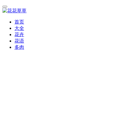
首页
大全
花卉
花语
多肉