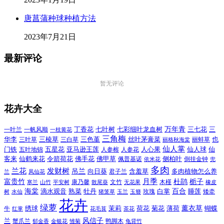
唐菖蒲种球种植方法
2023年7月21日
最新评论
暂无评论
花卉大全
万年青
一叶兰
一帆风顺
丁香花
七叶树
七彩细叶龙血树
三七花
三
一枝黄花
三角梅
三色堇
华李
三棱草
三白草
丝叶茅膏菜
也
三叶草
丽格秋海棠
丽蚌草
仙人掌
仙人球
门铁
五叶地锦
五星花
亚马逊王莲
人参榕
人参花
人心果
仙
令箭荷花
客来
仙鹤来花
佛手花
佛甲草
佩普基诺
侧柏叶
依米花
倒挂金钟
兜
多肉
兰花
发财树
吊兰
向日葵
君子兰
含羞草
多肉植物怎么养
凤仙花
兰
富贵竹
月季
杜鹃
栀子
寒兰
山竹
平安树
康乃馨
文竹
无花果
木槿
橡皮
散尾葵
百合
海棠
滴水观音
熟菜
牡丹
玫瑰
白掌
睡莲
树
水仙
玉兰
矮牵
猪笼草
玉簪
花卉
绿萝
茉莉
薄荷
薰衣草
绣球
荷花
菊花
蝴蝶
牛
花毛茛
茶花
红掌
风信子
兰
蟹爪兰
鸭脚木
郁金香
金银花
雏菊
龟背竹