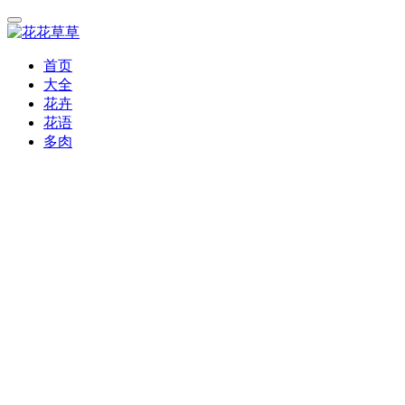
首页
大全
花卉
花语
多肉