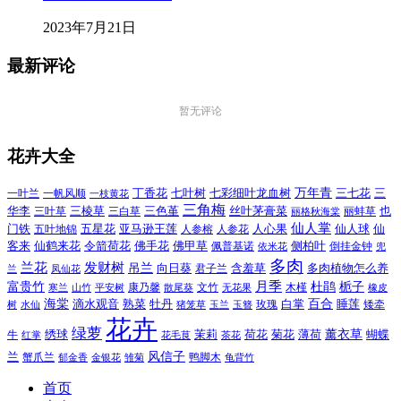
2023年7月21日
最新评论
暂无评论
花卉大全
万年青
一叶兰
一帆风顺
丁香花
七叶树
七彩细叶龙血树
三七花
三
一枝黄花
三角梅
三色堇
华李
三棱草
三白草
丝叶茅膏菜
也
三叶草
丽格秋海棠
丽蚌草
仙人掌
仙人球
门铁
五叶地锦
五星花
亚马逊王莲
人参榕
人参花
人心果
仙
令箭荷花
客来
仙鹤来花
佛手花
佛甲草
佩普基诺
侧柏叶
依米花
倒挂金钟
兜
多肉
兰花
发财树
吊兰
向日葵
君子兰
含羞草
多肉植物怎么养
凤仙花
兰
富贵竹
月季
杜鹃
栀子
寒兰
山竹
平安树
康乃馨
文竹
无花果
木槿
橡皮
散尾葵
百合
海棠
滴水观音
熟菜
牡丹
玫瑰
白掌
睡莲
树
水仙
玉兰
矮牵
猪笼草
玉簪
花卉
绿萝
茉莉
薄荷
薰衣草
绣球
荷花
菊花
蝴蝶
牛
花毛茛
茶花
红掌
风信子
兰
蟹爪兰
鸭脚木
郁金香
金银花
雏菊
龟背竹
首页