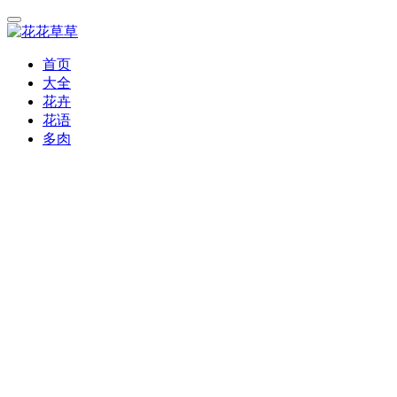
首页
大全
花卉
花语
多肉