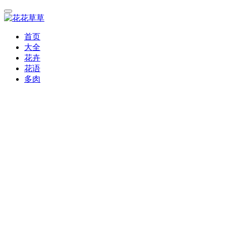
首页
大全
花卉
花语
多肉