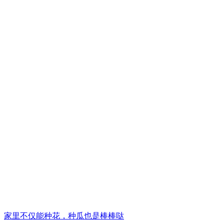
家里不仅能种花，种瓜也是棒棒哒