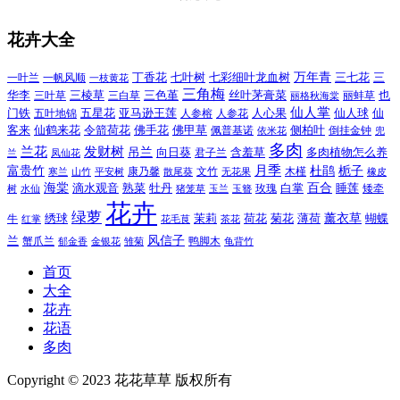
花卉大全
万年青
一叶兰
一帆风顺
丁香花
七叶树
七彩细叶龙血树
三七花
三
一枝黄花
三角梅
三色堇
华李
三棱草
三白草
丝叶茅膏菜
也
三叶草
丽格秋海棠
丽蚌草
仙人掌
仙人球
门铁
五叶地锦
五星花
亚马逊王莲
人参榕
人参花
人心果
仙
令箭荷花
客来
仙鹤来花
佛手花
佛甲草
佩普基诺
侧柏叶
依米花
倒挂金钟
兜
多肉
兰花
发财树
吊兰
向日葵
君子兰
含羞草
多肉植物怎么养
凤仙花
兰
富贵竹
月季
杜鹃
栀子
寒兰
山竹
平安树
康乃馨
文竹
无花果
木槿
橡皮
散尾葵
百合
海棠
滴水观音
熟菜
牡丹
玫瑰
白掌
睡莲
树
水仙
玉兰
矮牵
猪笼草
玉簪
花卉
绿萝
茉莉
薄荷
薰衣草
绣球
荷花
菊花
蝴蝶
牛
花毛茛
茶花
红掌
风信子
兰
蟹爪兰
鸭脚木
郁金香
金银花
雏菊
龟背竹
首页
大全
花卉
花语
多肉
Copyright © 2023 花花草草 版权所有