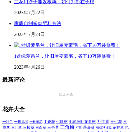
兰花用沙子能发根吗，如何判断在长根
2023年7月22日
家庭自制多肉肥料方法
2023年7月23日
1盆绿萝吊兰，让旧屋变豪宅，省下10万装修费！
2023年4月26日
最新评论
暂无评论
花卉大全
万年青
一叶兰
一帆风顺
丁香花
七叶树
七彩细叶龙血树
三七花
三
一枝黄花
三角梅
三色堇
华李
三棱草
三白草
丝叶茅膏菜
也
三叶草
丽格秋海棠
丽蚌草