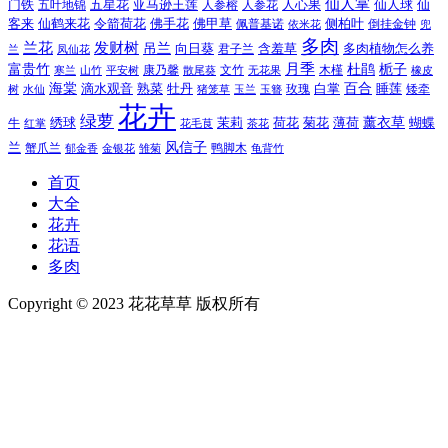
仙人掌
仙人球
门铁
五叶地锦
五星花
亚马逊王莲
人参榕
人参花
人心果
仙
令箭荷花
客来
仙鹤来花
佛手花
佛甲草
佩普基诺
侧柏叶
依米花
倒挂金钟
兜
多肉
兰花
发财树
吊兰
向日葵
君子兰
含羞草
多肉植物怎么养
凤仙花
兰
富贵竹
月季
杜鹃
栀子
寒兰
山竹
平安树
康乃馨
文竹
无花果
木槿
橡皮
散尾葵
百合
海棠
滴水观音
熟菜
牡丹
玫瑰
白掌
睡莲
树
水仙
玉兰
矮牵
猪笼草
玉簪
花卉
绿萝
茉莉
薄荷
薰衣草
绣球
荷花
菊花
蝴蝶
牛
花毛茛
茶花
红掌
风信子
兰
蟹爪兰
鸭脚木
郁金香
金银花
雏菊
龟背竹
首页
大全
花卉
花语
多肉
Copyright © 2023 花花草草 版权所有