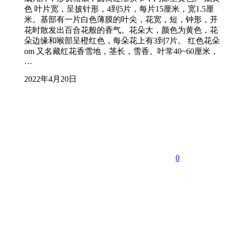
色 叶片宽，呈披针形，4到5片，每片15厘米，宽1.5厘
米。基部有一片白色薄膜的叶尖，花宽，短，钟形，开
花时散发出百合花般的香气。花朵大，颜色为黄色，花
朵边缘和喉部呈橙红色，每朵花上有3到7片。 红色花朵
om 又名藏红花香雪地，茎长，雪香。叶常40~60厘米，
…
2022年4月20日
0