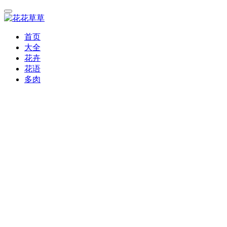
首页
大全
花卉
花语
多肉