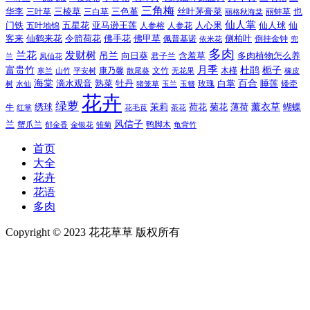
三角梅
三色堇
华李
三棱草
三白草
丝叶茅膏菜
也
三叶草
丽格秋海棠
丽蚌草
仙人掌
仙人球
门铁
五叶地锦
五星花
亚马逊王莲
人参榕
人参花
人心果
仙
令箭荷花
客来
仙鹤来花
佛手花
佛甲草
佩普基诺
侧柏叶
依米花
倒挂金钟
兜
多肉
兰花
发财树
吊兰
向日葵
君子兰
含羞草
多肉植物怎么养
凤仙花
兰
富贵竹
月季
杜鹃
栀子
寒兰
山竹
平安树
康乃馨
文竹
无花果
木槿
橡皮
散尾葵
百合
海棠
滴水观音
熟菜
牡丹
玫瑰
白掌
睡莲
树
水仙
玉兰
矮牵
猪笼草
玉簪
花卉
绿萝
茉莉
薄荷
薰衣草
绣球
荷花
菊花
蝴蝶
牛
花毛茛
茶花
红掌
风信子
兰
蟹爪兰
鸭脚木
郁金香
金银花
雏菊
龟背竹
首页
大全
花卉
花语
多肉
Copyright © 2023 花花草草 版权所有