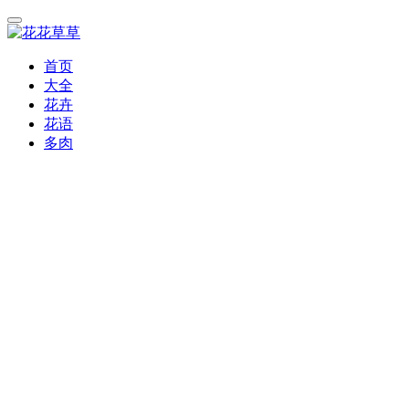
首页
大全
花卉
花语
多肉