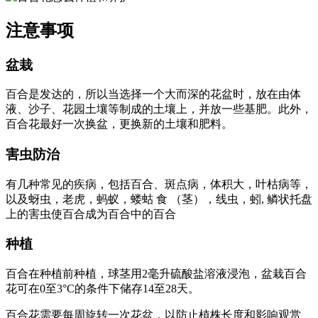
注意事项
盆栽
百合是发达的，所以当选择一个大而深的花盆时，放在由体
液、沙子、花园土壤等制成的土壤上，并放一些基肥。此外，
百合花最好一次换盆，更换新的土壤和肥料。
害虫防治
有几种常见的疾病，包括百合、斑点病，体积大，叶枯病等，
以及蚜虫，老虎，蚂蚁，蝼蛄 食 （茎），线虫，蚓, 鳞状托盘
上的害虫使百合成为百合中的百合
种植
百合在种植前种植，球茎用2毫升硫酸盐溶液浸泡，盆栽百合
花可在0至3°C的条件下储存14至28天。
百合花需要每周旋转一次花盆，以防止植株长度和影响观赏