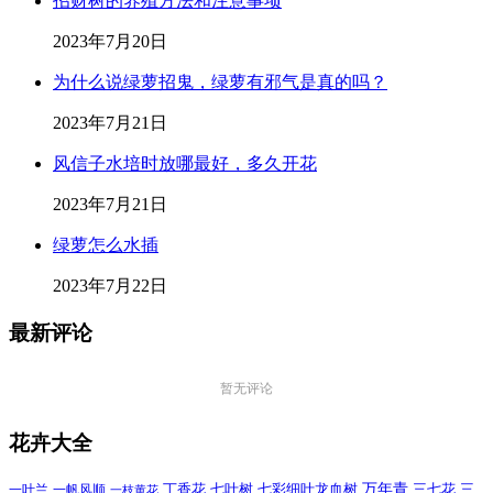
招财树的养殖方法和注意事项
2023年7月20日
为什么说绿萝招鬼，绿萝有邪气是真的吗？
2023年7月21日
风信子水培时放哪最好，多久开花
2023年7月21日
绿萝怎么水插
2023年7月22日
最新评论
暂无评论
花卉大全
万年青
一叶兰
一帆风顺
丁香花
七叶树
七彩细叶龙血树
三七花
三
一枝黄花