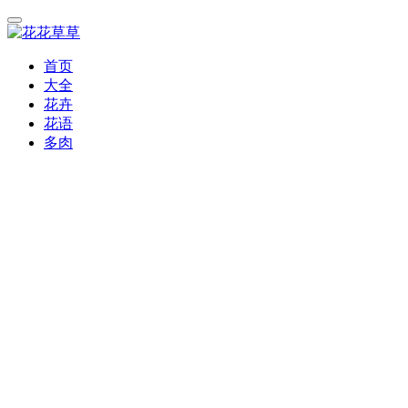
首页
大全
花卉
花语
多肉