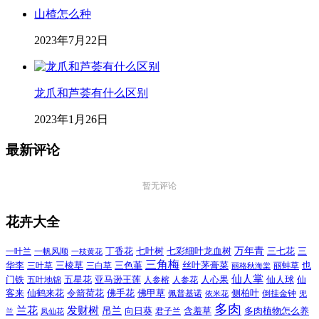
山楂怎么种
2023年7月22日
龙爪和芦荟有什么区别
2023年1月26日
最新评论
暂无评论
花卉大全
万年青
一叶兰
一帆风顺
丁香花
七叶树
七彩细叶龙血树
三七花
三
一枝黄花
三角梅
三色堇
华李
三棱草
三白草
丝叶茅膏菜
也
三叶草
丽格秋海棠
丽蚌草
仙人掌
仙人球
门铁
五叶地锦
五星花
亚马逊王莲
人参榕
人参花
人心果
仙
令箭荷花
客来
仙鹤来花
佛手花
佛甲草
佩普基诺
侧柏叶
依米花
倒挂金钟
兜
多肉
兰花
发财树
吊兰
向日葵
君子兰
含羞草
多肉植物怎么养
凤仙花
兰