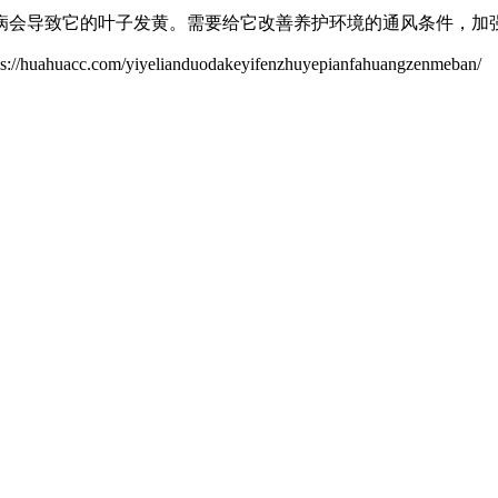
病会导致它的叶子发黄。需要给它改善养护环境的通风条件，加
/yiyelianduodakeyifenzhuyepianfahuangzenmeban/