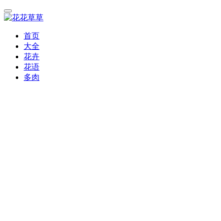
首页
大全
花卉
花语
多肉