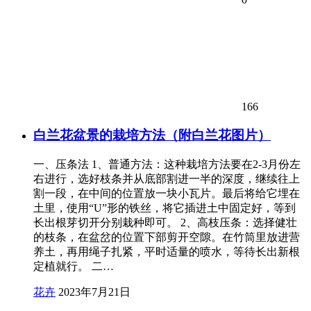
166
白兰花盆景的栽培方法（附白兰花图片）
一、压条法 1、普通方法：这种栽培方法要在2-3月份左
右进行，选好枝条并从底部割进一半的深度，继续往上
割一段，在中间的位置放一块小瓦片。最后将给它埋在
土里，使用“U”形的铁丝，将它插进土中固定好，等到
长出根芽切开分别栽种即可。 2、高枝压条：选择健壮
的枝条，在盆岔的位置下部剪开空隙。在竹筒里放进营
养土，再用绳子扎紧，平时适量的喷水，等待长出新根
定植就行。 二…
花卉
2023年7月21日