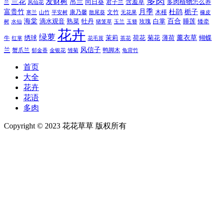
多肉
兰花
发财树
吊兰
向日葵
君子兰
含羞草
多肉植物怎么养
凤仙花
兰
富贵竹
月季
杜鹃
栀子
寒兰
山竹
平安树
康乃馨
文竹
无花果
木槿
橡皮
散尾葵
百合
海棠
滴水观音
熟菜
牡丹
玫瑰
白掌
睡莲
树
水仙
玉兰
矮牵
猪笼草
玉簪
花卉
绿萝
茉莉
薄荷
薰衣草
绣球
荷花
菊花
蝴蝶
牛
花毛茛
茶花
红掌
风信子
兰
蟹爪兰
鸭脚木
郁金香
金银花
雏菊
龟背竹
首页
大全
花卉
花语
多肉
Copyright © 2023 花花草草 版权所有