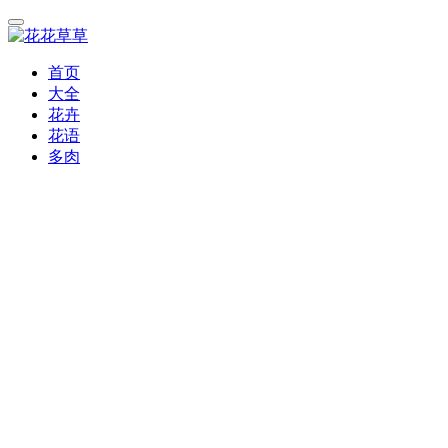
首页
大全
花卉
花语
多肉