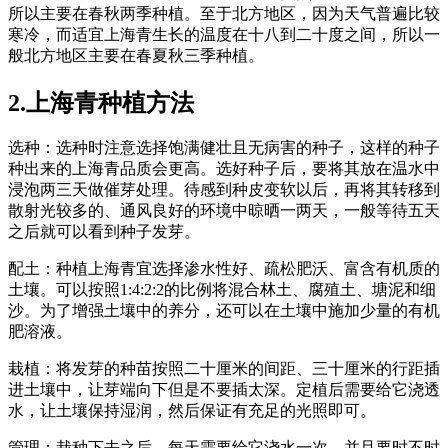
所以主要在春秋两季种植。至于北方地区，因为天气普遍比较
寒冷，而适宜上海青生长的温度在十八到二十度之间，所以一
般北方地区主要在春夏秋三季种植。
2.上海青种植方法
选种：选种时注意选择饱满健壮且无病害的种子，这样的种子
种出来的上海青品质会更高。选好种子后，要将其放在温水中
浸泡两三天做催芽处理。待感到种皮变软以后，再将其转移到
散射光较多的、通风良好的环境中晾晒一两天，一般等待五天
之后就可以看到种子发芽。
配土：种植上海青宜选择渗水性好、疏松肥沃、富含有机质的
土壤。可以按照1:4:2:2的比例将混合林土、腐殖土、塘泥和细
沙。为了增强土壤中的养分，还可以在土壤中施加少量的有机
肥溶液。
栽植：将发芽的种苗按照二十厘米的间距、三十厘米的行距插
进土壤中，让芽端向下但是不要插太深。定植后需要给它浇透
水，让土壤保持湿润，然后保证有充足的光照即可。
管理：栽种下去之后，每天需要给它浇水一次，并且要时不时