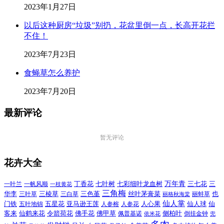
2023年1月27日
以后这种厨房“垃圾”别扔，花盆里倒一点，长高开花拦
不住！
2023年7月23日
食蝇草怎么养护
2023年7月20日
最新评论
暂无评论
花卉大全
万年青
一叶兰
一帆风顺
丁香花
七叶树
七彩细叶龙血树
三七花
三
一枝黄花
三角梅
三色堇
华李
三棱草
三白草
丝叶茅膏菜
也
三叶草
丽格秋海棠
丽蚌草
仙人掌
仙人球
门铁
五叶地锦
五星花
亚马逊王莲
人参榕
人参花
人心果
仙
令箭荷花
客来
仙鹤来花
佛手花
佛甲草
佩普基诺
侧柏叶
依米花
倒挂金钟
兜