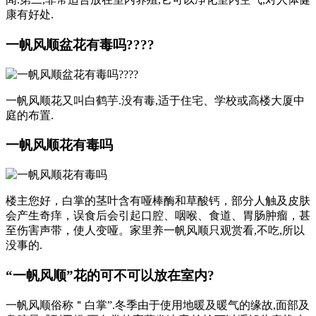
康有好处.
一帆风顺盆花有毒吗????
一帆风顺花又叫白鹤芋.没有毒,适于住宅、学校或高楼大厦中
庭的布置.
一帆风顺花有毒吗
楼主您好，白掌的茎叶含有哑棒酶和草酸钙，部分人触及皮肤
会产生奇痒，误食后会引起口腔、咽喉、食道、胃肠肿瘤，甚
至伤害声带，使人变哑。家里养一帆风顺只观赏看,不吃,所以
没事的.
“一帆风顺”花的可不可以放在室内?
一帆风顺俗称＂白掌”.冬季由于使用地暖及暖气的缘故,面部及