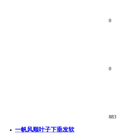
0
0
883
一帆风顺叶子下垂发软