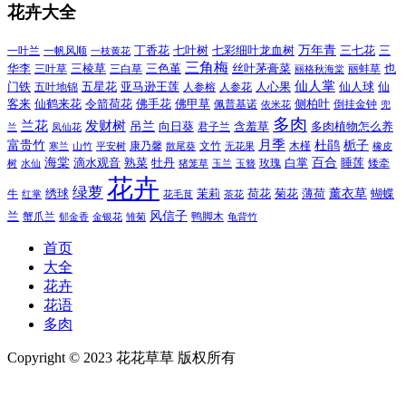
花卉大全
万年青
一叶兰
一帆风顺
丁香花
七叶树
七彩细叶龙血树
三七花
三
一枝黄花
三角梅
三色堇
华李
三棱草
三白草
丝叶茅膏菜
也
三叶草
丽格秋海棠
丽蚌草
仙人掌
仙人球
门铁
五叶地锦
五星花
亚马逊王莲
人参榕
人参花
人心果
仙
令箭荷花
客来
仙鹤来花
佛手花
佛甲草
佩普基诺
侧柏叶
依米花
倒挂金钟
兜
多肉
兰花
发财树
吊兰
向日葵
君子兰
含羞草
多肉植物怎么养
凤仙花
兰
富贵竹
月季
杜鹃
栀子
寒兰
山竹
平安树
康乃馨
文竹
无花果
木槿
橡皮
散尾葵
百合
海棠
滴水观音
熟菜
牡丹
玫瑰
白掌
睡莲
树
水仙
玉兰
矮牵
猪笼草
玉簪
花卉
绿萝
茉莉
薄荷
薰衣草
绣球
荷花
菊花
蝴蝶
牛
花毛茛
茶花
红掌
风信子
兰
蟹爪兰
鸭脚木
郁金香
金银花
雏菊
龟背竹
首页
大全
花卉
花语
多肉
Copyright © 2023 花花草草 版权所有