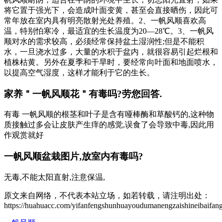
将它置于强光下，会造成叶面变黄，甚至会直接晒伤，因此可
常年放在室内具有明亮散射光处养殖。2、一帆风顺喜欢高
温，特别怕寒冷，最适宜的生长温度为20—28℃。3、一帆风
顺对水的需求较高，必须经常保持盆土湿润性;但是不能积
水，一旦浇水过多，大量的水积于盆内，就很容易引起烂根和
植株枯黄。另外在夏季和干旱时，要经常向叶面和地面喷水，
以提高空气湿度，这样才能利于它的生长。
家养＂一帆风顺花＂有毒吗?劳您回答.
有毒 一帆风顺的根茎和叶子是含有哑棒酶和草酸钙的,这种物
质接触过多会让皮肤产生痒的感觉,误食了会导致中毒,因此用
作观赏就好
一帆风顺盆栽图片,放室内有毒吗?
无毒,不能太阳直射,注意保温,
原文来自网络，不代表本站立场，如若转载，请注明出处：
https://huahuacc.com/yifanfengshunhuayoudumanengzaishineibaifan