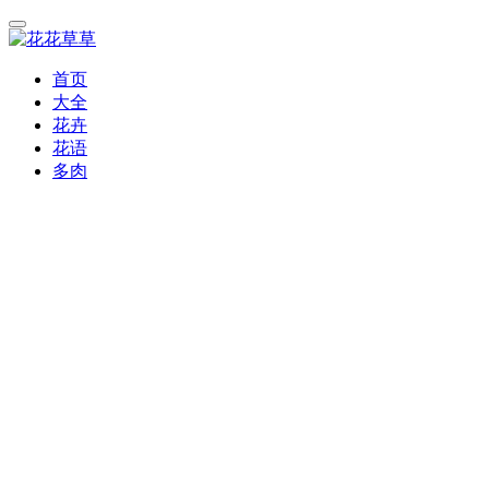
首页
大全
花卉
花语
多肉