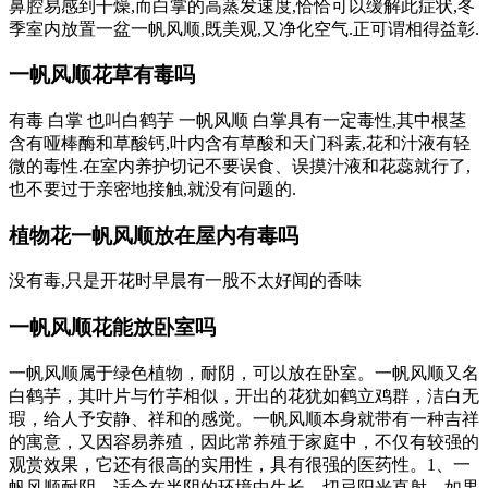
鼻腔易感到干燥,而白掌的高蒸发速度,恰恰可以缓解此症状,冬
季室内放置一盆一帆风顺,既美观,又净化空气.正可谓相得益彰.
一帆风顺花草有毒吗
有毒 白掌 也叫白鹤芋 一帆风顺 白掌具有一定毒性,其中根茎
含有哑棒酶和草酸钙,叶内含有草酸和天门科素,花和汁液有轻
微的毒性.在室内养护切记不要误食、误摸汁液和花蕊就行了,
也不要过于亲密地接触,就没有问题的.
植物花一帆风顺放在屋内有毒吗
没有毒,只是开花时早晨有一股不太好闻的香味
一帆风顺花能放卧室吗
一帆风顺属于绿色植物，耐阴，可以放在卧室。一帆风顺又名
白鹤芋，其叶片与竹芋相似，开出的花犹如鹤立鸡群，洁白无
瑕，给人予安静、祥和的感觉。一帆风顺本身就带有一种吉祥
的寓意，又因容易养殖，因此常养殖于家庭中，不仅有较强的
观赏效果，它还有很高的实用性，具有很强的医药性。1、一
帆风顺耐阴，适合在半阴的环境中生长，切忌阳光直射，如果