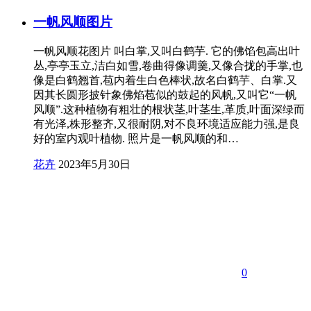
一帆风顺图片
一帆风顺花图片 叫白掌,又叫白鹤芋. 它的佛馅包高出叶
丛,亭亭玉立,洁白如雪,卷曲得像调羹,又像合拢的手掌,也
像是白鹤翘首,苞内着生白色棒状,故名白鹤芋、白掌.又
因其长圆形披针象佛焰苞似的鼓起的风帆,又叫它“一帆
风顺”.这种植物有粗壮的根状茎,叶茎生,革质,叶面深绿而
有光泽,株形整齐,又很耐阴,对不良环境适应能力强,是良
好的室内观叶植物. 照片是一帆风顺的和…
花卉
2023年5月30日
0