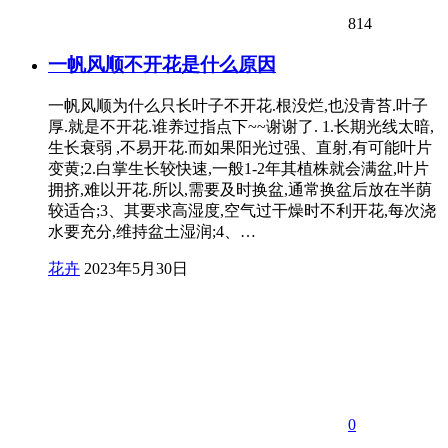
814
一帆风顺不开花是什么原因
一帆风顺为什么只长叶子不开花.根没烂,也没青苔.叶子
厚.就是不开花.谁养过指点下~~谢谢了. 1.长期光线太暗,
生长衰弱 ,不易开花.而如果阳光过强、直射,有可能叶片
变黄;2.白掌生长较快速,一般1-2年其植株就会满盆,叶片
拥挤,难以开花.所以,需要及时换盆,通常换盆后放在半荫
较适合;3、其要求高湿度,空气过干燥时不利开花,每次浇
水要充分,维持盆土湿润;4、…
花卉
2023年5月30日
0