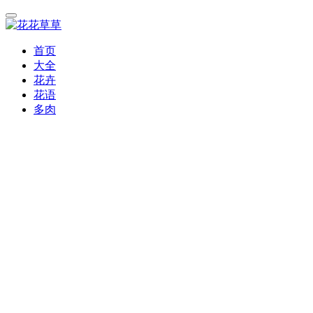
首页
大全
花卉
花语
多肉