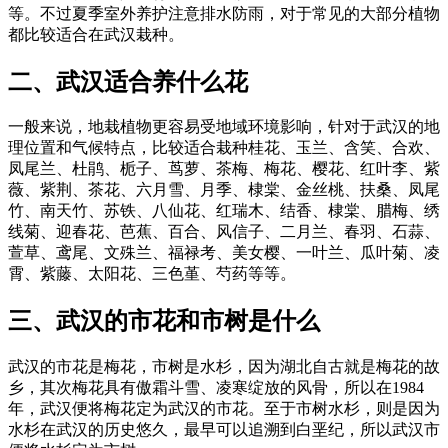
等。不过夏季室外养护注意排水防雨，对于常见的大部分植物
都比较适合在武汉栽种。
二、武汉适合养什么花
一般来说，地栽植物更容易受地域环境影响，针对于武汉的地
理位置和气候特点，比较适合栽种桂花、玉兰、含笑、合欢、
凤尾兰、杜鹃、栀子、茑萝、茶梅、梅花、樱花、红叶李、紫
薇、紫荆、茶花、六月雪、月季、棣棠、金丝桃、扶桑、凤尾
竹、南天竹、苏铁、八仙花、红瑞木、结香、棣棠、腊梅、绣
线菊、迎春花、芭蕉、百合、风信子、二月兰、春羽、石蒜、
萱草、鸢尾、文殊兰、福禄考、美女樱、一叶兰、瓜叶菊、凌
霄、紫藤、太阳花、三色堇、芍药等等。
三、武汉的市花和市树是什么
武汉的市花是梅花，市树是水杉，因为湖北自古就是梅花的故
乡，其次梅花具有傲霜斗雪、凌寒绽放的风骨，所以在1984
年，武汉便将梅花定为武汉的市花。至于市树水杉，则是因为
水杉在武汉的历史悠久，最早可以追溯到白垩纪，所以武汉市