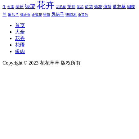
花卉
绿萝
茉莉
薄荷
薰衣草
绣球
荷花
菊花
蝴蝶
牛
花毛茛
茶花
红掌
风信子
兰
蟹爪兰
鸭脚木
郁金香
金银花
雏菊
龟背竹
首页
大全
花卉
花语
多肉
Copyright © 2023 花花草草 版权所有