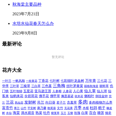
秋海棠主要品种
2023年7月21日
水培水仙花春天怎么办
2023年9月8日
最新评论
暂无评论
花卉大全
万年青
一叶兰
一帆风顺
丁香花
七叶树
七彩细叶龙血树
三七花
三
一枝黄花
三角梅
三色堇
华李
三棱草
三白草
丝叶茅膏菜
也
三叶草
丽格秋海棠
丽蚌草
仙人掌
仙人球
门铁
五叶地锦
五星花
亚马逊王莲
人参榕
人参花
人心果
仙
令箭荷花
客来
仙鹤来花
佛手花
佛甲草
佩普基诺
侧柏叶
依米花
倒挂金钟
兜
多肉
兰花
发财树
吊兰
向日葵
君子兰
含羞草
多肉植物怎么养
凤仙花
兰
富贵竹
月季
杜鹃
栀子
寒兰
山竹
平安树
康乃馨
文竹
无花果
木槿
橡皮
散尾葵
百合
海棠
滴水观音
熟菜
牡丹
玫瑰
白掌
睡莲
树
水仙
玉兰
矮牵
猪笼草
玉簪