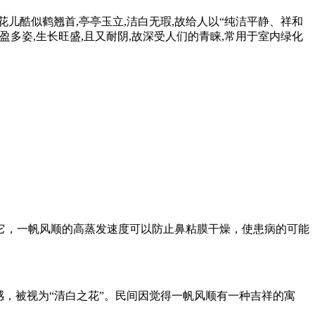
,花儿酷似鹤翘首,亭亭玉立,洁白无瑕,故给人以“纯洁平静、祥和
轻盈多姿,生长旺盛,且又耐阴,故深受人们的青睐,常用于室内绿化
它，一帆风顺的高蒸发速度可以防止鼻粘膜干燥，使患病的可能
，被视为“清白之花”。民间因觉得一帆风顺有一种吉祥的寓