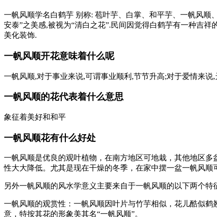
一帆风顺学名白鹤芋 别称: 苞叶芋、白掌、和平芋、一帆风顺、
安泰”之美感,被视为“清白之花”.民间因觉得白鹤芋有一种吉祥
美化装饰.
一帆风顺开花意味着什么呢
一帆风顺,对于事业来说,可谓事业顺利,节节升高;对于爱情来说,
一帆风顺的花代表着什么意思
象征着美好和和平
一帆风顺花有什么好处
一帆风顺是优良的观叶植物，在南方地区可地栽，其他地区多
性大大降低。尤其是现在干燥的冬季，在家中摆一盆一帆风顺
另外一帆风顺的风水学意义主要来自于一帆风顺的以下两个特
一帆风顺的观赏性：一帆风顺因叶片与竹芋相似，花儿酷似鹤翘
意，特按其花的形象美其名“一帆风顺”。