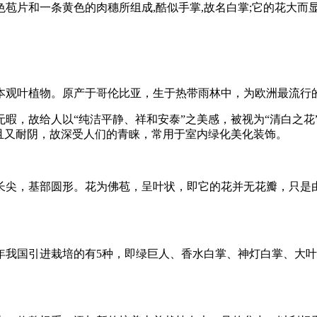
色苞片和一条黄色的肉穗所组成,酷似手掌,故名白掌;它的花大而显
本观叶植物。原产于哥伦比亚，生于热带雨林中，为欧洲最流行
暇，故给人以“纯洁平静、祥和安泰”之美感，被视为“清白之花
且又耐阴，故深受人们的青睐，常用于室内绿化美化装饰。
长尖，基部圆形。花为佛苞，呈叶状，即它的花并无花瓣，只是
年我国引进栽培的有5种，即绿巨人、香水白掌、神灯白掌、大