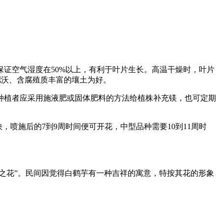
证空气湿度在50%以上，有利于叶片生长。高温干燥时，叶片
肥沃、含腐殖质丰富的壤土为好。
植者应采用施液肥或固体肥料的方法给植株补充镁，也可定期
喷施后的7到9周时间便可开花，中型品种需要10到11周时
之花”。民间因觉得白鹤芋有一种吉祥的寓意，特按其花的形象