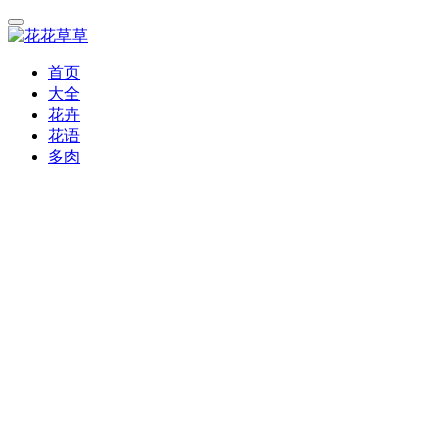
首页
大全
花卉
花语
多肉