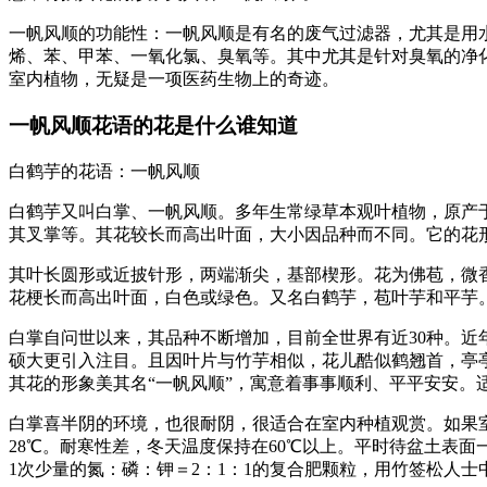
一帆风顺的功能性：一帆风顺是有名的废气过滤器，尤其是用
烯、苯、甲苯、一氧化氯、臭氧等。其中尤其是针对臭氧的净
室内植物，无疑是一项医药生物上的奇迹。
一帆风顺花语的花是什么谁知道
白鹤芋的花语：一帆风顺
白鹤芋又叫白掌、一帆风顺。多年生常绿草本观叶植物，原产
其叉掌等。其花较长而高出叶面，大小因品种而不同。它的花
其叶长圆形或近披针形，两端渐尖，基部楔形。花为佛苞，微
花梗长而高出叶面，白色或绿色。又名白鹤芋，苞叶芋和平芋
白掌自问世以来，其品种不断增加，目前全世界有近30种。近
硕大更引入注目。且因叶片与竹芋相似，花儿酷似鹤翘首，亭亭
其花的形象美其名“一帆风顺”，寓意着事事顺利、平平安安。
白掌喜半阴的环境，也很耐阴，很适合在室内种植观赏。如果
28℃。耐寒性差，冬天温度保持在60℃以上。平时待盆土表
1次少量的氮：磷：钾＝2：1：1的复合肥颗粒，用竹签松人士