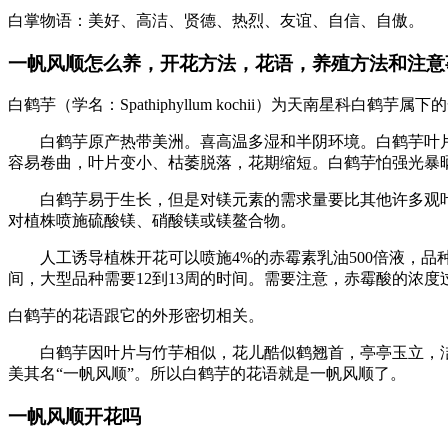
白掌物语：美好、高洁、贤德、热烈、友谊、自信、自傲。
一帆风顺怎么养，开花方法，花语，养殖方法和注意
白鹤芋（学名：Spathiphyllum kochii）为天南星科白
白鹤芋原产热带美洲。喜高温多湿和半阴环境。白鹤芋叶片较
容易卷曲，叶片变小、枯萎脱落，花期缩短。白鹤芋怕强光暴晒
白鹤芋易于生长，但是对镁元素的需求量要比其他许多观叶
对植株喷施硫酸镁、硝酸镁或镁鳌合物。
人工诱导植株开花可以喷施4%的赤霉素乳油500倍液，品种
间，大型品种需要12到13周的时间。需要注意，赤霉酸的浓
白鹤芋的花语跟它的外形密切相关。
白鹤芋因叶片与竹芋相似，花儿酷似鹤翘首，亭亭玉立，洁白
美其名“一帆风顺”。所以白鹤芋的花语就是一帆风顺了。
一帆风顺开花吗