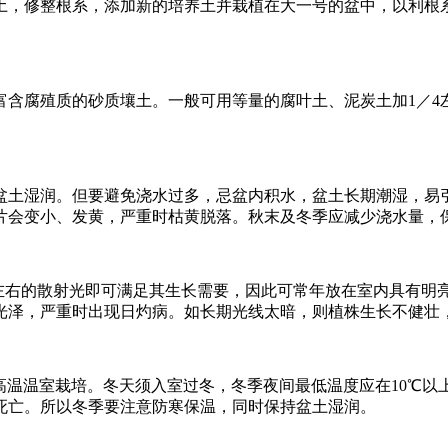
土，修整根系，添加新的培养土并栽植在大一号的盆中，以利根
富含腐殖质的砂质壤土。一般可用等量的腐叶土、泥炭土加1／4
盆土湿润。但要避免浇水过多，忌盆内积水，盆土长期潮湿，易
片会变小、发黄，严重时枯黄脱落。秋末及冬季应减少浇水量，
左右的散射光即可满足其生长需要，因此可常年放在室内具有明亮
光泽，严重时出现日灼病。如长期光线太暗，则植株生长不健壮
在高温温室栽培。冬天须入室过冬，冬季夜间最低温度应在10℃以
死亡。所以冬季要注意防寒保温，同时保持盆土湿润。