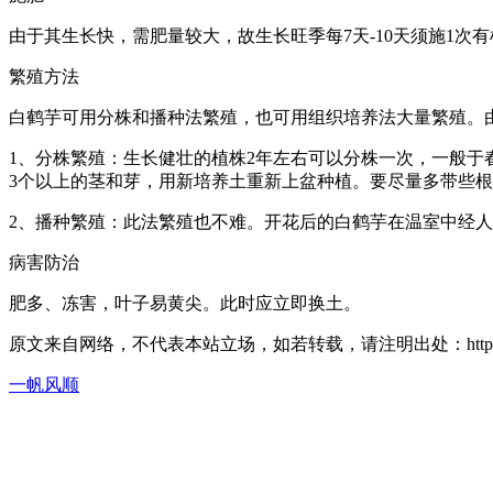
由于其生长快，需肥量较大，故生长旺季每7天-10天须施1
繁殖方法
白鹤芋可用分株和播种法繁殖，也可用组织培养法大量繁殖。
1、分株繁殖：生长健壮的植株2年左右可以分株一次，一般
3个以上的茎和芽，用新培养土重新上盆种植。要尽量多带些
2、播种繁殖：此法繁殖也不难。开花后的白鹤芋在温室中经人
病害防治
肥多、冻害，叶子易黄尖。此时应立即换土。
原文来自网络，不代表本站立场，如若转载，请注明出处：https://huahuacc.c
一帆风顺