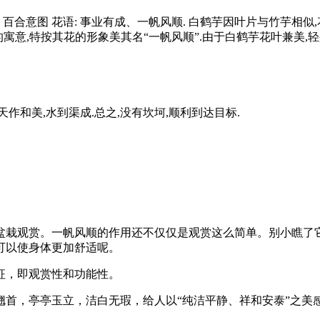
百合意图 花语: 事业有成、一帆风顺. 白鹤芋因叶片与竹芋相似
的寓意,特按其花的形象美其名“一帆风顺”.由于白鹤芋花叶兼美,
天作和美,水到渠成.总之,没有坎坷,顺利到达目标.
盆栽观赏。一帆风顺的作用还不仅仅是观赏这么简单。别小瞧了
可以使身体更加舒适呢。
征，即观赏性和功能性。
首，亭亭玉立，洁白无瑕，给人以“纯洁平静、祥和安泰”之美感