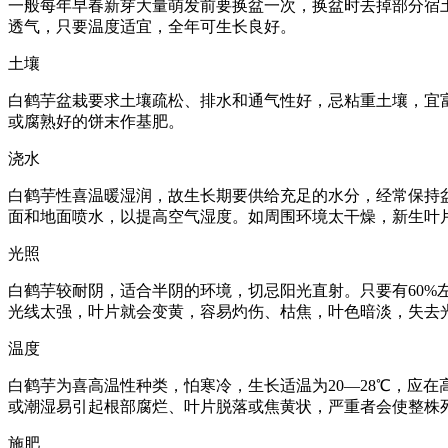
一般每年早春新芽大量萌发前要换盆一次，换盆时去掉部分宿
透气，只要温度适宜，全年可生长良好。
土壤
白鹤芋盆栽要求土壤疏松、排水和通气性好，忌粘重土壤，宜
或腐熟好的饼末作基肥。
浇水
白鹤芋性喜温暖湿润，故生长期要供给充足的水分，经常保持
面和地面喷水，以提高空气湿度。如周围环境太干燥，新生叶
光照
白鹤芋较耐阴，适合半阴的环境，切忌阳光直射。只要有60%
光线太强，叶片就会变黄，容易灼伤、枯焦，叶色暗淡，失去
温度
白鹤芋为喜高温性种类，怕寒冷，生长适温为20—28℃，应
或潮湿易引起根部腐烂、叶片脱落或焦黄状，严重者会使整株
施肥