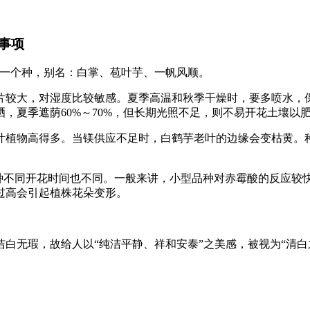
事项
鹤芋属下的一个种，别名：白掌、苞叶芋、一帆风顺。
大，对湿度比较敏感。夏季高温和秋季干燥时，要多喷水，保
，夏季遮荫60%～70%，但长期光照不足，则不易开花土壤以
植物高得多。当镁供应不足时，白鹤芋老叶的边缘会变枯黄。种
不同开花时间也不同。一般来讲，小型品种对赤霉酸的反应较快，
度过高会引起植株花朵变形。
无瑕，故给人以“纯洁平静、祥和安泰”之美感，被视为“清白