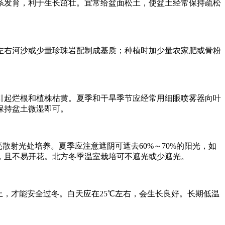
系发育，利于生长茁壮。宜常给盆面松土，使盆土经常保持疏松
左右河沙或少量珍珠岩配制成基质；种植时加少量农家肥或骨粉
引起烂根和植株枯黄。夏季和干旱季节应经常用细眼喷雾器向叶
保持盆土微湿即可。
散射光处培养。夏季应注意遮阴可遮去60%～70%的阳光，如
，且不易开花。北方冬季温室栽培可不遮光或少遮光。
上，才能安全过冬。白天应在25℃左右，会生长良好。长期低温