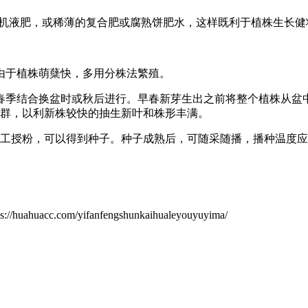
次有机液肥，或稀薄的复合肥或腐熟饼肥水，这样既利于植株生长
由于植株萌蘖快，多用分株法繁殖。
于春季结合换盆时或秋后进行。早春新芽生出之前将整个植株从盆
根群，以利新株较快的抽生新叶和株形丰满。
工授粉，可以得到种子。种子成熟后，可随采随播，播种温度应
om/yifanfengshunkaihualeyouyuyima/