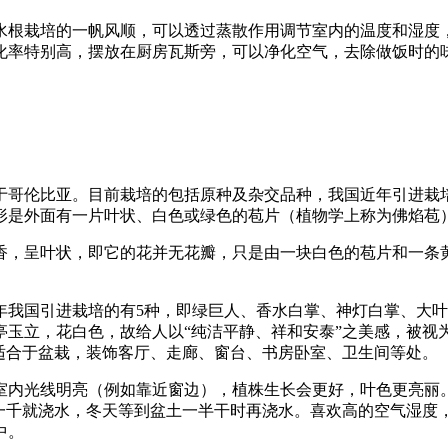
水根栽培的一帆风顺，可以透过蒸散作用调节室内的温度和湿度
化率特别高，摆放在厨房瓦斯旁，可以净化空气，去除做饭时的
于哥伦比亚。目前栽培的包括原种及杂交品种，我国近年引进栽
形是外面有一片叶状、白色或绿色的苞片（植物学上称为佛焰苞
香，呈叶状，即它的花并无花瓣，只是由一块白色的苞片和一条
。
年我国引进栽培的有5种，即绿巨人、香水白掌、神灯白掌、大
玉立，花白色，故给人以“纯洁平静、祥和安泰”之美感，被视为
适合于盆栽，装饰客厅、走廊、窗台、书房卧室、卫生间等处。
室内光线明亮（例如靠近窗边），植株生长会更好，叶色更亮丽。
面一千就浇水，冬天等到盆土一半干时再浇水。喜欢高的空气湿
中。