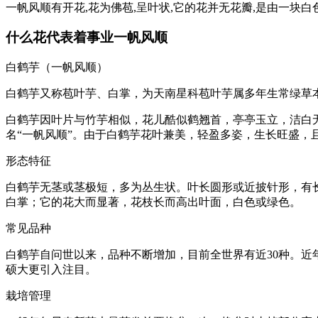
一帆风顺有开花,花为佛苞,呈叶状,它的花并无花瓣,是由一块白
什么花代表着事业一帆风顺
白鹤芋（一帆风顺）
白鹤芋又称苞叶芋、白掌，为天南星科苞叶芋属多年生常绿草
白鹤芋因叶片与竹芋相似，花儿酷似鹤翘首，亭亭玉立，洁白无
名“一帆风顺”。由于白鹤芋花叶兼美，轻盈多姿，生长旺盛，
形态特征
白鹤芋无茎或茎极短，多为丛生状。叶长圆形或近披针形，有
白掌；它的花大而显著，花枝长而高出叶面，白色或绿色。
常见品种
白鹤芋自问世以来，品种不断增加，目前全世界有近30种。近
硕大更引入注目。
栽培管理