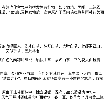
，有效净化空气中的挥发性有机物，如：酒精、丙酮、三氯乙
味道、油烟以及挥发物质。这种原产于委内瑞拉热带雨林的美丽
培的有绿巨人、香水白掌、神灯白掌、大叶白掌、梦娜罗亚白、
），又似手掌，因此得名。
黄白色的肉穗所组成，酷似手掌，故名白掌；它的花大而显着，
叶白掌、梦娜罗亚白掌。它们各有其特色，其中绿巨人由于株型
“清白之花”。在我国民间因觉得白掌有一种吉祥的寓意，特按
原生于热带雨林中，性喜温暖、湿润，生长适温为20℃～
度，天气干燥时要经常向叶面喷水。春、夏、秋季每个月向盆土施