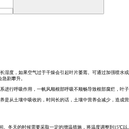
生长湿度，如果空气过于干燥会引起叶片萎蔫。可通过加强喷水
会急剧攀升。
根系进行呼吸作用，一帆风顺根部呼吸不顺畅导致根部腐烂，叶
营养是从土壤中吸收的，时间长的话，土壤中营养会减少，造成
之间。冬天的时候需要采取一定的增温措施，将温度调整到15℃以