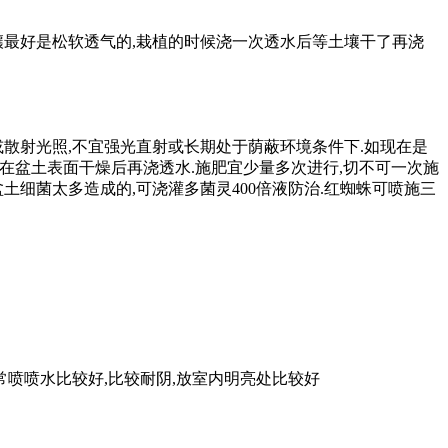
土壤最好是松软透气的,栽植的时候浇一次透水后等土壤干了再浇
散射光照,不宜强光直射或长期处于荫蔽环境条件下.如现在是
可在盆土表面干燥后再浇透水.施肥宜少量多次进行,切不可一次施
细菌太多造成的,可浇灌多菌灵400倍液防治.红蜘蛛可喷施三
常喷喷水比较好,比较耐阴,放室内明亮处比较好