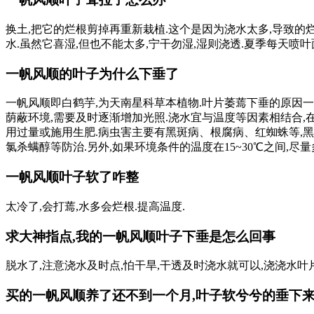
换土,把它的烂根剪掉再重新栽植.这个是因为浇水太多,导致的
水.虽然它喜湿,但也不能太多,宁干勿湿,湿则浇透.夏季每天喷
一帆风顺的叶子为什么下垂了
一帆风顺即白鹤芋,为天南星科草本植物.叶片萎蔫下垂的原因
荫蔽环境,需要及时逐渐增加光照.浇水宜与温度等因素相结合,
用过量或施用生肥.病虫害主要有黑斑病、根腐病、红蜘蛛等,黑
氯杀螨醇等防治.另外,如果环境条件的温度在15~30℃之间,尽量
一帆风顺叶子软了咋整
太冷了,会打蔫,水多会烂根.提高温度.
求大神指点,我的一帆风顺叶子下垂是怎么回事
脱水了,注意浇水及时点,怕干旱,干透及时浇水就可以,浇浇水叶
买的一帆风顺养了还不到一个月,叶子软兮兮的垂下来,