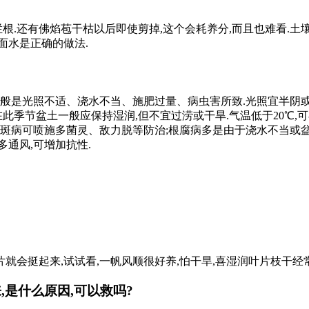
烂根.还有佛焰苞干枯以后即使剪掉,这个会耗养分,而且也难看.
叶面水是正确的做法.
一般是光照不适、浇水不当、施肥过量、病虫害所致.光照宜半阴或
在此季节盆土一般应保持湿润,但不宜过涝或干旱.气温低于20℃,
斑病可喷施多菌灵、敌力脱等防治;根腐病多是由于浇水不当或盆土
多通风,可增加抗性.
片就会挺起来,试试看,一帆风顺很好养,怕干旱,喜湿润叶片枝干经
是什么原因,可以救吗?