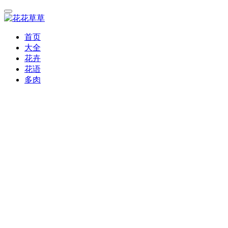
首页
大全
花卉
花语
多肉