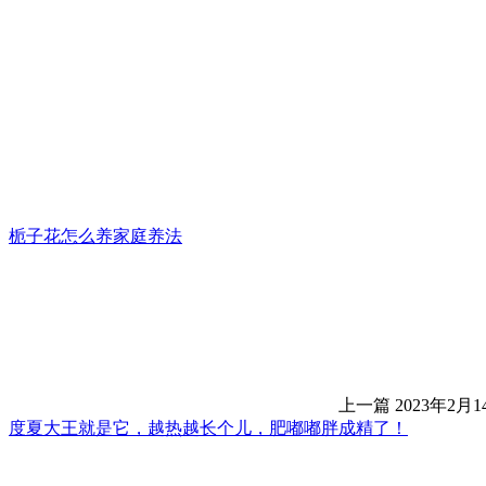
栀子花怎么养家庭养法
上一篇
2023年2月14
度夏大王就是它，越热越长个儿，肥嘟嘟胖成精了！