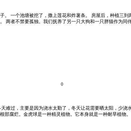
子。 一个池塘被挖了，撒上莲花和炸薯条。 房屋后，种植三到
。 两者不禁要孤独。我们抚养了另一只大狗和一只胖猫作为同
0
冬天难过，主要是因为浇水太勤了，冬天让花需要晒太阳，少浇水
根部腐烂。金虎球是一种精灵植物。它本身就是一种耐旱植物。