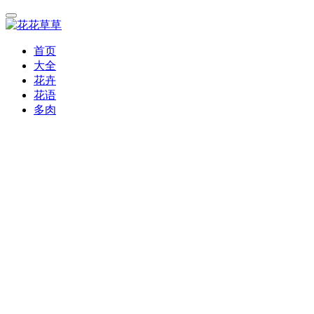
首页
大全
花卉
花语
多肉