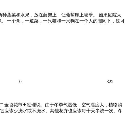
两种蔬菜和水果，放在藤架上，让葡萄爬上墙壁。 如果庭院太
伴。 一个粥，一道菜，一只猫和一只狗在一个人的陪同下，这可
0
325
” 金陵花市田经理说。由于冬季气温低，空气湿度大，植物消
它应该少浇水或不浇水。其他花卉也应该每十天半浇一次。冬