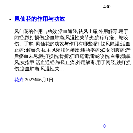
430
凤仙花的作用与功效
凤仙花的作用与功效 活血通经,祛风止痛,外用解毒.用于
闭经,跌打损伤,瘀血肿痛,风湿性关节炎,痈疖疔疮、蛇咬
伤、手癣. 凤仙花的功效与作用有哪些呢? 祛风除湿;活血
止痛; 解毒杀虫.主风湿肢体痿废;腰胁疼痛;妇女闭腹痛;产
后瘀血未尽;跌打损伤;骨折;痈疽疮毒;毒蛇咬伤;白带;鹅掌
风;灰指甲.活血通经,祛风止痛,外用解毒.用于闭经,跌打损
伤,瘀血肿痛,风湿性关…
花卉
2023年6月1日
0