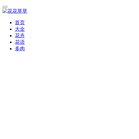
首页
大全
花卉
花语
多肉