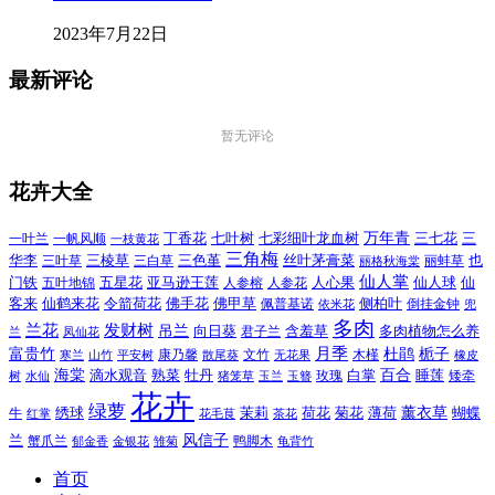
2023年7月22日
最新评论
暂无评论
花卉大全
万年青
一叶兰
一帆风顺
丁香花
七叶树
七彩细叶龙血树
三七花
三
一枝黄花
三角梅
三色堇
华李
三棱草
三白草
丝叶茅膏菜
也
三叶草
丽格秋海棠
丽蚌草
仙人掌
仙人球
门铁
五叶地锦
五星花
亚马逊王莲
人参榕
人参花
人心果
仙
令箭荷花
客来
仙鹤来花
佛手花
佛甲草
佩普基诺
侧柏叶
依米花
倒挂金钟
兜
多肉
兰花
发财树
吊兰
向日葵
君子兰
含羞草
多肉植物怎么养
凤仙花
兰
富贵竹
月季
杜鹃
栀子
寒兰
山竹
平安树
康乃馨
文竹
无花果
木槿
橡皮
散尾葵
百合
海棠
滴水观音
熟菜
牡丹
玫瑰
白掌
睡莲
树
水仙
玉兰
矮牵
猪笼草
玉簪
花卉
绿萝
茉莉
薄荷
薰衣草
绣球
荷花
菊花
蝴蝶
牛
花毛茛
茶花
红掌
风信子
兰
蟹爪兰
鸭脚木
郁金香
金银花
雏菊
龟背竹
首页