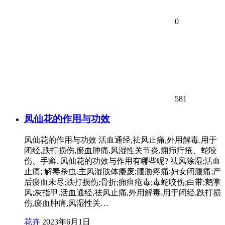
0
581
凤仙花的作用与功效
凤仙花的作用与功效 活血通经,祛风止痛,外用解毒.用于
闭经,跌打损伤,瘀血肿痛,风湿性关节炎,痈疖疔疮、蛇咬
伤、手癣. 凤仙花的功效与作用有哪些呢? 祛风除湿;活血
止痛; 解毒杀虫.主风湿肢体痿废;腰胁疼痛;妇女闭腹痛;产
后瘀血未尽;跌打损伤;骨折;痈疽疮毒;毒蛇咬伤;白带;鹅掌
风;灰指甲.活血通经,祛风止痛,外用解毒.用于闭经,跌打损
伤,瘀血肿痛,风湿性关…
花卉
2023年6月1日