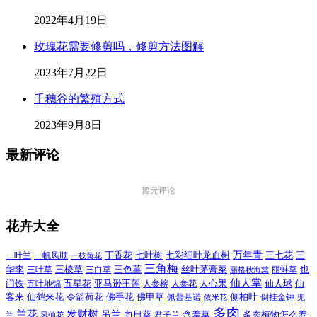
2022年4月19日
玫瑰花需要修剪吗，修剪方法图解
2023年7月22日
千穗谷的繁殖方式
2023年9月8日
最新评论
暂无评论
花卉大全
万年青
一叶兰
一帆风顺
丁香花
七叶树
七彩细叶龙血树
三七花
三
一枝黄花
三角梅
三色堇
华李
三棱草
三白草
丝叶茅膏菜
也
三叶草
丽格秋海棠
丽蚌草
仙人掌
仙人球
门铁
五叶地锦
五星花
亚马逊王莲
人参榕
人参花
人心果
仙
令箭荷花
客来
仙鹤来花
佛手花
佛甲草
佩普基诺
侧柏叶
依米花
倒挂金钟
兜
多肉
兰花
发财树
吊兰
向日葵
君子兰
含羞草
多肉植物怎么养
凤仙花
兰