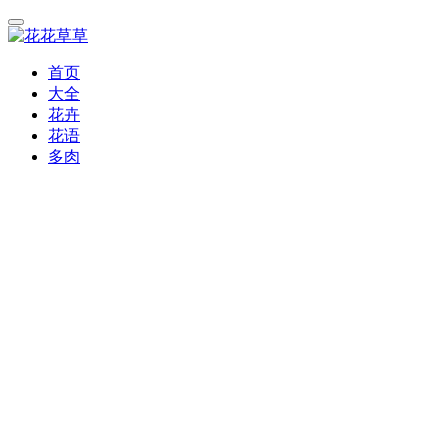
首页
大全
花卉
花语
多肉