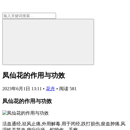
凤仙花的作用与功效
2023年6月1日 13:11
•
花卉
•
阅读 581
凤仙花的作用与功效
活血通经,祛风止痛,外用解毒.用于闭经,跌打损伤,瘀血肿痛,风
湿性关节炎,痈疖疔疮、蛇咬伤、手癣.