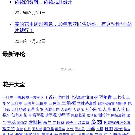
荷花的资料，荷花几月份开
2023年7月20日
养的花生病别着急，10年老花匠告诉你：有这“4种”小药
片就行！
2023年7月22日
最新评论
暂无评论
花卉大全
万年青
一叶兰
一帆风顺
丁香花
七叶树
七彩细叶龙血树
三七花
三
一枝黄花
三角梅
三色堇
华李
三棱草
三白草
丝叶茅膏菜
也
三叶草
丽格秋海棠
丽蚌草
仙人掌
仙人球
门铁
五叶地锦
五星花
亚马逊王莲
人参榕
人参花
人心果
仙
令箭荷花
客来
仙鹤来花
佛手花
佛甲草
佩普基诺
侧柏叶
依米花
倒挂金钟
兜
多肉
兰花
发财树
吊兰
向日葵
君子兰
含羞草
多肉植物怎么养
凤仙花
兰
富贵竹
月季
杜鹃
栀子
寒兰
山竹
平安树
康乃馨
文竹
无花果
木槿
橡皮
散尾葵
百合
海棠
滴水观音
熟菜
牡丹
玫瑰
白掌
睡莲
树
水仙
玉兰
矮牵
猪笼草
玉簪