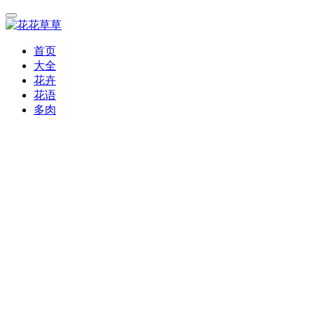
首页
大全
花卉
花语
多肉