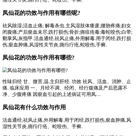
凤仙花的功效与作用有哪些呢?
祛风除湿;活血止痛; 解毒杀虫.主风湿肢体痿废;腰胁疼痛;妇女
闭腹痛;产后瘀血未尽;跌打损伤;骨折;痈疽疮毒;毒蛇咬伤;白带;
鹅掌风;灰指甲.活血通经,祛风止痛,外用解毒.用于闭经,跌打损
伤,瘀血肿痛,风湿性关节炎,痈疖疔疮,蛇咬伤,手癣.
凤仙花的功效与作用有哪些?
性味归经 甘、微苦,温.主归肝经. 功效 祛风、活血、消肿、止
痛. 临床应用 一、月经不调、经闭、经行腹痛及产后恶露不
净、少腹疼痛 因瘀血引起的上述病证可用凤…
凤仙花有什么功效与作用
活血通经,祛风止痛,外用解毒.用于闭经,跌打损伤,瘀血肿痛,风
湿性关节炎,痈疖疔疮、蛇咬伤、手癣.