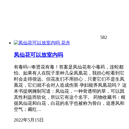
582
花卉
凤仙花可以放室内吗
有毒吗</奉贤花有毒！答案是凤仙花有小毒药，连蛇都
怕。如果有人在院子里种几朵凤凰花，我担心蛇看到它
时会走得很远。但花友们不用担心，只要它们不是生凤
凰花，它们就不会对人造成伤害 孕妇能养凤凰花吗？ 这
本书提纲腌制写道：凤仙花，一种骨透明的草，可以因
其性利益而软化，所以它有这个名字。 药物收藏书：根
据凤仙花和白花，白花的名字也被称为骨白，追逐风和
空气；藏红…
2022年5月15日