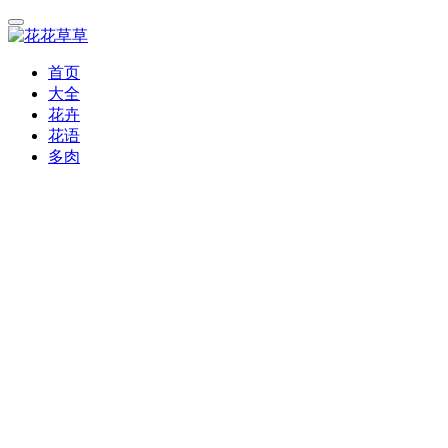
首页
大全
花卉
花语
多肉