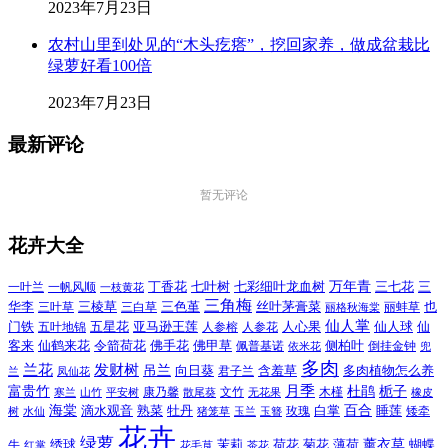
2023年7月23日
农村山里到处见的“木头疙瘩”，挖回家养，做成盆栽比
绿萝好看100倍
2023年7月23日
最新评论
暂无评论
花卉大全
万年青
一叶兰
一帆风顺
丁香花
七叶树
七彩细叶龙血树
三七花
三
一枝黄花
三角梅
三色堇
华李
三棱草
三白草
丝叶茅膏菜
也
三叶草
丽格秋海棠
丽蚌草
仙人掌
仙人球
门铁
五叶地锦
五星花
亚马逊王莲
人参榕
人参花
人心果
仙
令箭荷花
客来
仙鹤来花
佛手花
佛甲草
佩普基诺
侧柏叶
依米花
倒挂金钟
兜
多肉
兰花
发财树
吊兰
向日葵
君子兰
含羞草
多肉植物怎么养
凤仙花
兰
富贵竹
月季
杜鹃
栀子
寒兰
山竹
平安树
康乃馨
文竹
无花果
木槿
橡皮
散尾葵
百合
海棠
滴水观音
熟菜
牡丹
玫瑰
白掌
睡莲
树
水仙
玉兰
矮牵
猪笼草
玉簪
花卉
绿萝
茉莉
薄荷
薰衣草
绣球
荷花
菊花
蝴蝶
牛
花毛茛
茶花
红掌