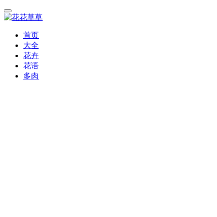
首页
大全
花卉
花语
多肉