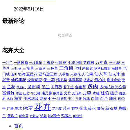
2022年5月16日
最新评论
暂无评论
花卉大全
万年青
一叶兰
一帆风顺
丁香花
七叶树
七彩细叶龙血树
三七花
三
一枝黄花
三角梅
三色堇
华李
三棱草
三白草
丝叶茅膏菜
也
三叶草
丽格秋海棠
丽蚌草
仙人掌
仙人球
门铁
五叶地锦
五星花
亚马逊王莲
人参榕
人参花
人心果
仙
令箭荷花
客来
仙鹤来花
佛手花
佛甲草
佩普基诺
侧柏叶
依米花
倒挂金钟
兜
多肉
兰花
发财树
吊兰
向日葵
君子兰
含羞草
多肉植物怎么养
凤仙花
兰
富贵竹
月季
杜鹃
栀子
寒兰
山竹
平安树
康乃馨
文竹
无花果
木槿
橡皮
散尾葵
百合
海棠
滴水观音
熟菜
牡丹
玫瑰
白掌
睡莲
树
水仙
玉兰
矮牵
猪笼草
玉簪
花卉
绿萝
茉莉
薄荷
薰衣草
绣球
荷花
菊花
蝴蝶
牛
花毛茛
茶花
红掌
风信子
兰
蟹爪兰
鸭脚木
郁金香
金银花
雏菊
龟背竹
首页