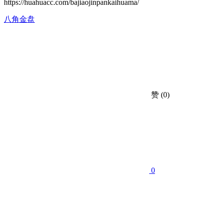
https://huahuacc.com/bajiaojinpankaihuama/
八角金盘
赞
(0)
0