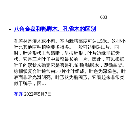
683
八角金盘和鸭脚木、孔雀木的区别
孔雀林是灌木或小树。室内栽培高度可达1.5米。这些小
叶比其他两种植物要多得多。一般可达到5-11片。同
时，叶片形状非常清晰，呈披针形，叶片边缘呈锯齿
状。它是三片叶子中最窄最长的一片。因此，可以根据
叶子的形状来确定它是否是孔雀 鸭 鸭脚木，即鹅掌柴。
棕榈状复合叶通常由5-7片小叶组成。叶色为深绿色。叶
表面非常光滑明亮。叶形状为椭圆形。它看起来非常类
似于鸭子，因…
花卉
2022年5月7日