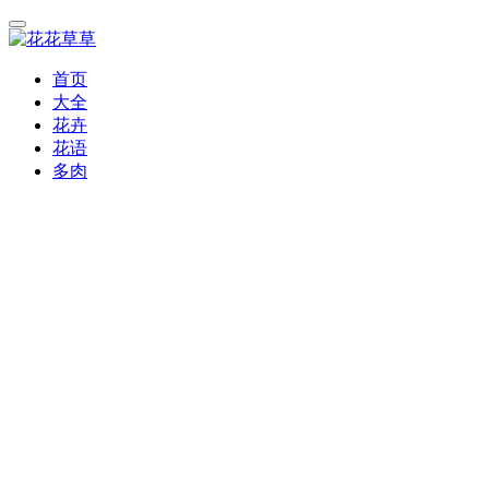
首页
大全
花卉
花语
多肉