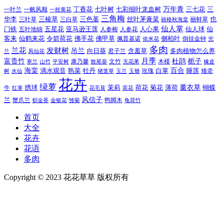
万年青
一叶兰
一帆风顺
丁香花
七叶树
七彩细叶龙血树
三七花
三
一枝黄花
三角梅
三色堇
华李
三棱草
三白草
丝叶茅膏菜
也
三叶草
丽格秋海棠
丽蚌草
仙人掌
仙人球
门铁
五叶地锦
五星花
亚马逊王莲
人参榕
人参花
人心果
仙
令箭荷花
客来
仙鹤来花
佛手花
佛甲草
佩普基诺
侧柏叶
依米花
倒挂金钟
兜
多肉
兰花
发财树
吊兰
向日葵
君子兰
含羞草
多肉植物怎么养
凤仙花
兰
富贵竹
月季
杜鹃
栀子
寒兰
山竹
平安树
康乃馨
文竹
无花果
木槿
橡皮
散尾葵
百合
海棠
滴水观音
熟菜
牡丹
玫瑰
白掌
睡莲
树
水仙
玉兰
矮牵
猪笼草
玉簪
花卉
绿萝
茉莉
薄荷
薰衣草
绣球
荷花
菊花
蝴蝶
牛
花毛茛
茶花
红掌
风信子
兰
蟹爪兰
鸭脚木
郁金香
金银花
雏菊
龟背竹
首页
大全
花卉
花语
多肉
Copyright © 2023 花花草草 版权所有