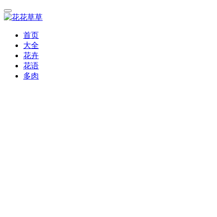
首页
大全
花卉
花语
多肉