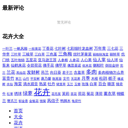
最新评论
暂无评论
花卉大全
万年青
一叶兰
一帆风顺
丁香花
七叶树
七彩细叶龙血树
三七花
三
一枝黄花
三角梅
三色堇
华李
三棱草
三白草
丝叶茅膏菜
也
三叶草
丽格秋海棠
丽蚌草
仙人掌
仙人球
门铁
五叶地锦
五星花
亚马逊王莲
人参榕
人参花
人心果
仙
令箭荷花
客来
仙鹤来花
佛手花
佛甲草
佩普基诺
侧柏叶
依米花
倒挂金钟
兜
多肉
兰花
发财树
吊兰
向日葵
君子兰
含羞草
多肉植物怎么养
凤仙花
兰
富贵竹
月季
杜鹃
栀子
寒兰
山竹
平安树
康乃馨
文竹
无花果
木槿
橡皮
散尾葵
百合
海棠
滴水观音
熟菜
牡丹
玫瑰
白掌
睡莲
树
水仙
玉兰
矮牵
猪笼草
玉簪
花卉
绿萝
茉莉
薄荷
薰衣草
绣球
荷花
菊花
蝴蝶
牛
花毛茛
茶花
红掌
风信子
兰
蟹爪兰
鸭脚木
郁金香
金银花
雏菊
龟背竹
首页
大全
花卉