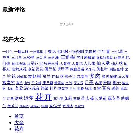
最新评论
暂无评论
花卉大全
万年青
一叶兰
一帆风顺
丁香花
七叶树
七彩细叶龙血树
三七花
三
一枝黄花
三角梅
三色堇
华李
三棱草
三白草
丝叶茅膏菜
也
三叶草
丽格秋海棠
丽蚌草
仙人掌
仙人球
门铁
五叶地锦
五星花
亚马逊王莲
人参榕
人参花
人心果
仙
令箭荷花
客来
仙鹤来花
佛手花
佛甲草
佩普基诺
侧柏叶
依米花
倒挂金钟
兜
多肉
兰花
发财树
吊兰
向日葵
君子兰
含羞草
多肉植物怎么养
凤仙花
兰
富贵竹
月季
杜鹃
栀子
寒兰
山竹
平安树
康乃馨
文竹
无花果
木槿
橡皮
散尾葵
百合
海棠
滴水观音
熟菜
牡丹
玫瑰
白掌
睡莲
树
水仙
玉兰
矮牵
猪笼草
玉簪
花卉
绿萝
茉莉
薄荷
薰衣草
绣球
荷花
菊花
蝴蝶
牛
花毛茛
茶花
红掌
风信子
兰
蟹爪兰
鸭脚木
郁金香
金银花
雏菊
龟背竹
首页
大全
花卉