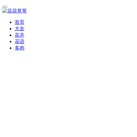
首页
大全
花卉
花语
多肉