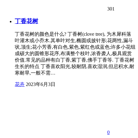
301
丁香花树
丁香花树的颜色是什么? 丁香树(clove tree), 为木犀科落
叶灌木或小乔木.其单叶对生,椭圆或披针形;花两性,漏斗
状,顶生;花小芳香,有白色,紫色,紫红色或蓝色;许多小花组
成硕大的圆锥形花序,布满整个枝叶,浓香袭人,极具观赏
价值.常见的品种有白丁香,紫丁香,佛手丁香等. 丁香花树
生长的特点 丁香喜欢阳光,较耐阴,喜欢湿润,但忌积水,耐
寒耐旱,一般不需…
花卉
2023年6月3日
0