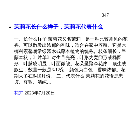
347
茉莉花长什么样子，茉莉花代表什么
一、长什么样子 茉莉花又名茉莉，是一种比较常见的花
卉。可以散发出浓郁的香味，适合在家中养殖。它是木
樨科素馨属常绿灌木或藤本植物的统称。枝条细长，呈
藤本状，叶片单叶对生且光亮，叶形为宽卵形或椭圆
形，叶脉较明显，叶面微皱。花朵呈聚伞花序，顶生或
腋生，数量一般是3-12朵，颜色为白色，香味浓郁。花
期大多在6-10月份。 二、代表什么 茉莉花的花语是忠
贞、尊敬、清纯…
花卉
2023年7月20日